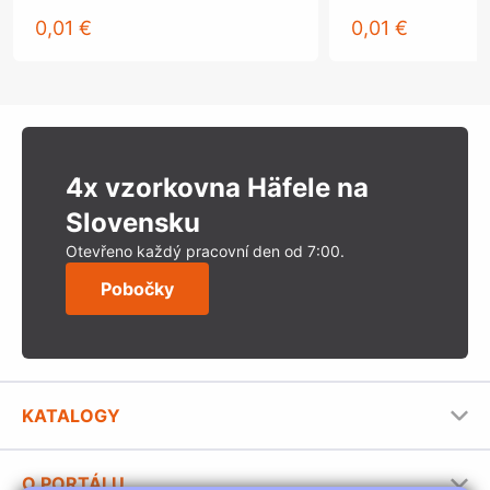
0,01 €
0,01 €
4x vzorkovna Häfele na
Slovensku
Otevřeno každý pracovní den od 7:00.
Pobočky
KATALOGY
Nábytkové kování Häfele
O PORTÁLU