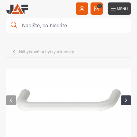
0
MENU
Nábytkové úchytky a knobky