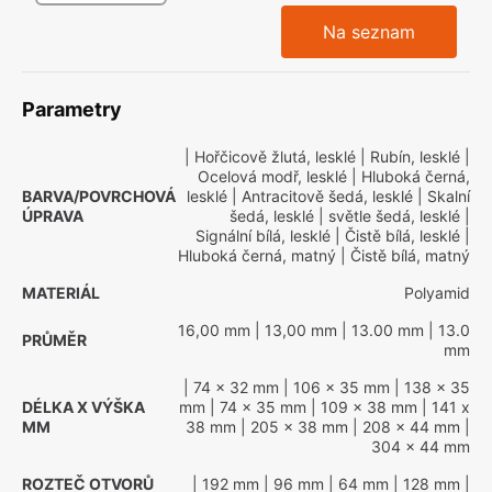
Na seznam
Parametry
| Hořčicově žlutá, lesklé
| Rubín, lesklé
|
Ocelová modř, lesklé
| Hluboká černá,
BARVA/POVRCHOVÁ
lesklé
| Antracitově šedá, lesklé
| Skalní
ÚPRAVA
šedá, lesklé
| světle šedá, lesklé
|
Signální bílá, lesklé
| Čistě bílá, lesklé
|
Hluboká černá, matný
| Čistě bílá, matný
MATERIÁL
Polyamid
16,00 mm
| 13,00 mm
| 13.00 mm
| 13.0
PRŮMĚR
mm
| 74 x 32 mm
| 106 x 35 mm
| 138 x 35
DÉLKA X VÝŠKA
mm
| 74 x 35 mm
| 109 x 38 mm
| 141 x
MM
38 mm
| 205 x 38 mm
| 208 x 44 mm
|
304 x 44 mm
ROZTEČ OTVORŮ
| 192 mm
| 96 mm
| 64 mm
| 128 mm
|