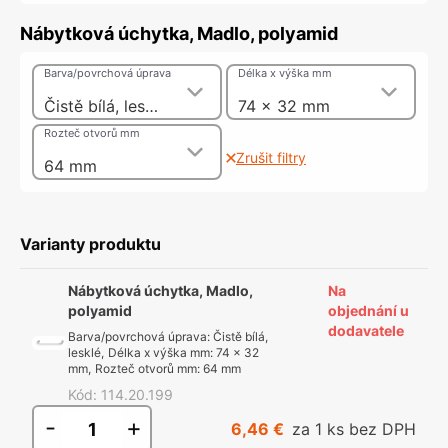
Nábytková úchytka, Madlo, polyamid
Barva/povrchová úprava
Délka x výška mm
Čistě bílá, lesklé
74 x 32 mm
Rozteč otvorů mm
Zrušit filtry
64 mm
Varianty produktu
Nábytková úchytka, Madlo,
Na
polyamid
objednání u
dodavatele
Barva/povrchová úprava
:
Čistě bílá,
lesklé
,
Délka x výška mm
:
74 x 32
mm
,
Rozteč otvorů mm
:
64 mm
Kód
:
114.20.199
-
+
6,46 €
za 1 ks bez DPH