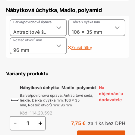
Nábytková úchytka, Madlo, polyamid
Barva/povrchová úprava
Délka x výška mm
Antracitově šedá, lesklé
106 x 35 mm
Rozteč otvorů mm
Zrušit filtry
96 mm
Varianty produktu
Nábytková úchytka, Madlo, polyamid
Na
objednání u
Barva/povrchová úprava
:
Antracitově šedá,
dodavatele
lesklé
,
Délka x výška mm
:
106 x 35
mm
,
Rozteč otvorů mm
:
96 mm
Kód
:
114.20.592
-
+
7,75 €
za 1 ks bez DPH