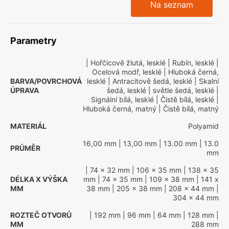
Na seznam
Parametry
| Hořčicově žlutá, lesklé
| Rubín, lesklé
|
Ocelová modř, lesklé
| Hluboká černá,
BARVA/POVRCHOVÁ
lesklé
| Antracitově šedá, lesklé
| Skalní
ÚPRAVA
šedá, lesklé
| světle šedá, lesklé
|
Signální bílá, lesklé
| Čistě bílá, lesklé
|
Hluboká černá, matný
| Čistě bílá, matný
MATERIÁL
Polyamid
16,00 mm
| 13,00 mm
| 13.00 mm
| 13.0
PRŮMĚR
mm
| 74 x 32 mm
| 106 x 35 mm
| 138 x 35
DÉLKA X VÝŠKA
mm
| 74 x 35 mm
| 109 x 38 mm
| 141 x
MM
38 mm
| 205 x 38 mm
| 208 x 44 mm
|
304 x 44 mm
ROZTEČ OTVORŮ
| 192 mm
| 96 mm
| 64 mm
| 128 mm
|
MM
288 mm