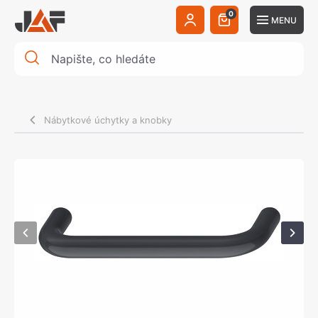
0
MENU
Nábytkové úchytky a knobky