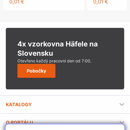
0,01 €
0,01 €
4x vzorkovna Häfele na
Slovensku
Otevřeno každý pracovní den od 7:00.
Pobočky
KATALOGY
Nábytkové kování Häfele
O PORTÁLU
Stavební katalog Häfele