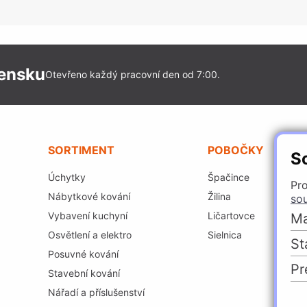
vensku
Otevřeno každý pracovní den od 7:00.
SORTIMENT
POBOČKY
S
Úchytky
Špačince
Pro
Nábytkové kování
Žilina
so
Vybavení kuchyní
Ličartovce
Ma
Osvětlení a elektro
Sielnica
St
Posuvné kování
Pr
Stavební kování
Nářadí a příslušenství