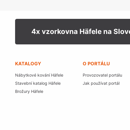
4x vzorkovna Häfele na Slo
KATALOGY
O PORTÁLU
Nábytkové kování Häfele
Provozovatel portálu
Stavební katalog Häfele
Jak používat portál
Brožury Häfele