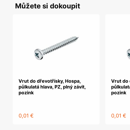
Můžete si dokoupit
Vrut do dřevotřísky, Hospa,
Vrut do 
půlkulatá hlava, PZ, plný závit,
půlkulatá
pozink
pozink
0,01 €
0,01 €