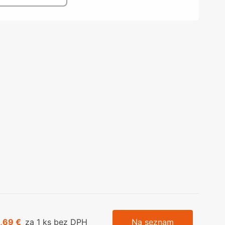
olečka
olové nohy, Nábytkové nohy a
chanismy nastavení
olová kování
bytkové kluzáky a kolečka
1,69 €
za 1 ks bez DPH
Na seznam