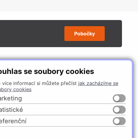
Pobočky
SLEDUJTE NÁS
ouhlas se soubory cookies
 více informací si můžete přečíst
jak zacházíme se
ubory cookies
rketing
atistické
eferenční
Česko
Slovensko