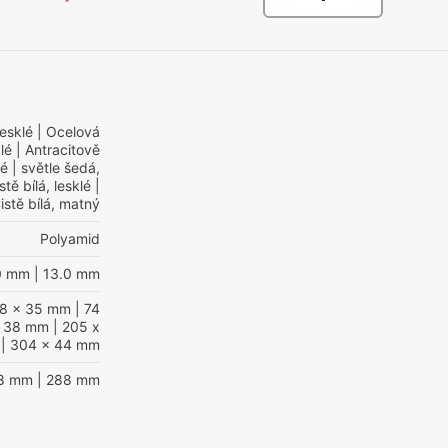
lesklé
| Ocelová
lé
| Antracitově
lé
| světle šedá,
stě bílá, lesklé
|
istě bílá, matný
Polyamid
0 mm
| 13.0 mm
38 x 35 mm
| 74
x 38 mm
| 205 x
| 304 x 44 mm
28 mm
| 288 mm