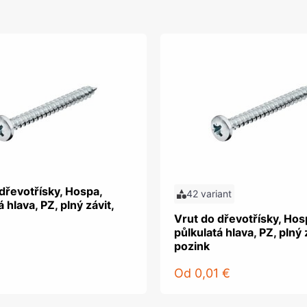
dřevotřísky, Hospa,
42 variant
 hlava, PZ, plný závit,
Vrut do dřevotřísky, Hos
půlkulatá hlava, PZ, plný 
pozink
Od
0,01 €