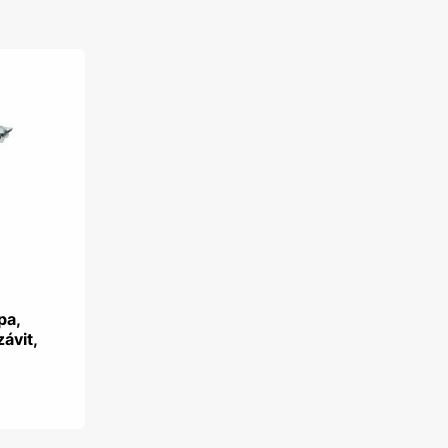
pa,
závit,