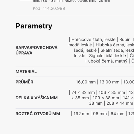
mm
:
138 x 35 mm
,
Rozteč otvorů mm
:
128 mm
Kód
:
114.20.999
Parametry
| Hořčicově žlutá, lesklé
| Rubín, 
modř, lesklé
| Hluboká černá, lesk
BARVA/POVRCHOVÁ
šedá, lesklé
| Skalní šedá, lesk
ÚPRAVA
lesklé
| Signální bílá, lesklé
| Či
Hluboká černá, matný
| Č
MATERIÁL
PRŮMĚR
16,00 mm
| 13,00 mm
| 13.0
| 74 x 32 mm
| 106 x 35 mm
| 1
DÉLKA X VÝŠKA MM
x 35 mm
| 109 x 38 mm
| 141 
38 mm
| 208 x 44 mm
ROZTEČ OTVORŮ MM
| 192 mm
| 96 mm
| 64 mm
| 1