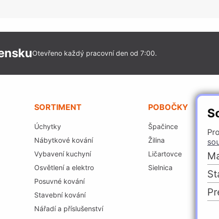
vensku
Otevřeno každý pracovní den od 7:00.
SORTIMENT
POBOČKY
S
Úchytky
Špačince
Pro
Nábytkové kování
Žilina
so
Vybavení kuchyní
Ličartovce
Ma
Osvětlení a elektro
Sielnica
St
Posuvné kování
Pr
Stavební kování
Nářadí a příslušenství