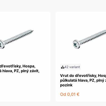
dřevotřísky, Hospa,
42 variant
 hlava, PZ, plný závit,
Vrut do dřevotřísky, Hos
půlkulatá hlava, PZ, plný 
pozink
Od
0,01 €