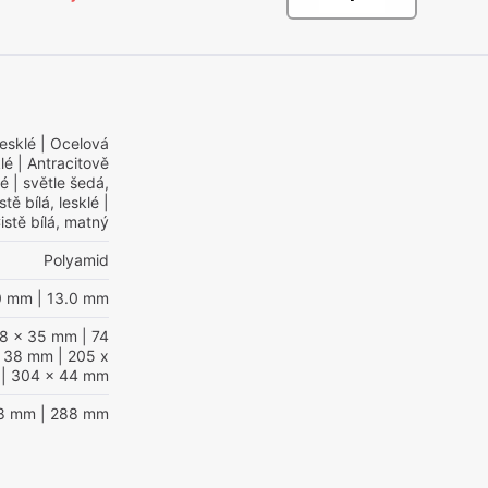
lesklé
| Ocelová
lé
| Antracitově
lé
| světle šedá,
stě bílá, lesklé
|
istě bílá, matný
Polyamid
0 mm
| 13.0 mm
38 x 35 mm
| 74
x 38 mm
| 205 x
| 304 x 44 mm
28 mm
| 288 mm