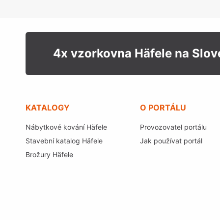
4x vzorkovna Häfele na Slo
KATALOGY
O PORTÁLU
Nábytkové kování Häfele
Provozovatel portálu
Stavební katalog Häfele
Jak používat portál
Brožury Häfele