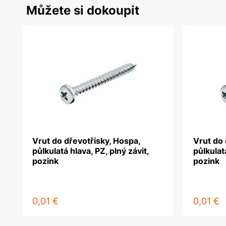
Můžete si dokoupit
Vrut do dřevotřísky, Hospa,
Vrut do 
půlkulatá hlava, PZ, plný závit,
půlkulatá
pozink
pozink
0,01 €
0,01 €