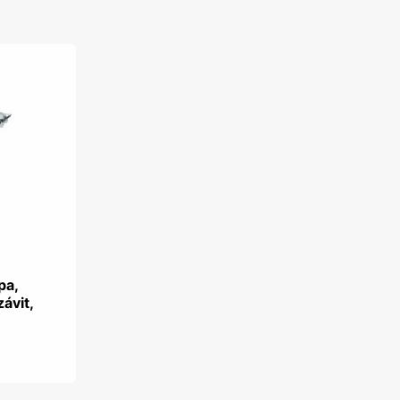
pa,
závit,