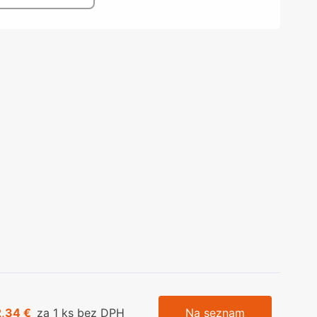
olečka
olové nohy, Nábytkové nohy a
chanismy nastavení
olová kování
bytkové kluzáky a kolečka
2,34 €
za 1 ks bez DPH
Na seznam