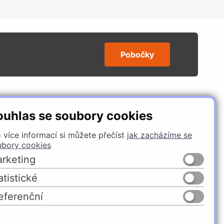
Pobočky
SLEDUJTE NÁS
ouhlas se soubory cookies
 více informací si můžete přečíst
jak zacházíme se
ubory cookies
rketing
atistické
eferenční
Česko
Slovensko