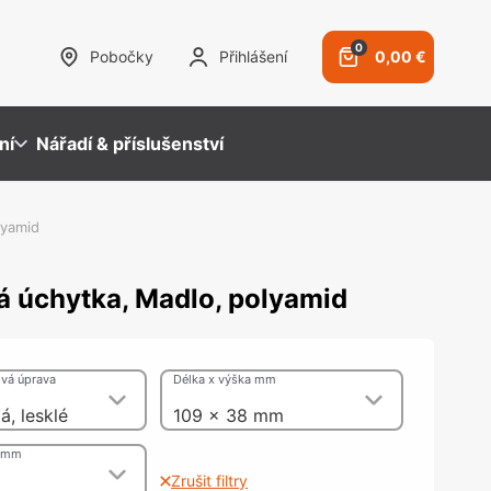
0
Pobočky
Přihlášení
0,00 €
ní
Nářadí & příslušenství
lyamid
 úchytka, Madlo, polyamid
ezpečnostní kování
ybavení prodejen
racovní desky a záda
ystémy pro TV a multimédia
bvodový plášť budovy
amykací systémy
ěsnicí hmoty & Lepidla
mky a závory
pidla
vá úprava
vání pro panikové uzávěry
snicí hmoty
Délka x výška mm
sky
á, lesklé
109 x 38 mm
ů mm
olová kování, Nohy, Nohy a
Zrušit filtry