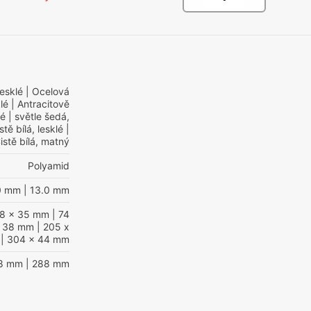
lesklé
| Ocelová
lé
| Antracitově
lé
| světle šedá,
stě bílá, lesklé
|
istě bílá, matný
Polyamid
0 mm
| 13.0 mm
38 x 35 mm
| 74
x 38 mm
| 205 x
| 304 x 44 mm
28 mm
| 288 mm