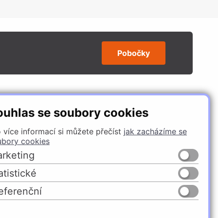
Pobočky
SLEDUJTE NÁS
ouhlas se soubory cookies
 více informací si můžete přečíst
jak zacházíme se
ubory cookies
rketing
atistické
eferenční
Česko
Slovensko