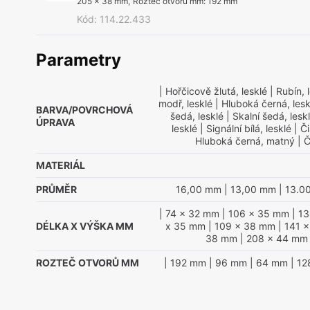
205 x 38 mm
,
Rozteč otvorů mm
:
192 mm
Kód
:
114.22.433
Parametry
| Hořčicově žlutá, lesklé
| Rubín, 
modř, lesklé
| Hluboká černá, lesk
BARVA/POVRCHOVÁ
šedá, lesklé
| Skalní šedá, lesk
ÚPRAVA
lesklé
| Signální bílá, lesklé
| Či
Hluboká černá, matný
| Č
MATERIÁL
PRŮMĚR
16,00 mm
| 13,00 mm
| 13.0
| 74 x 32 mm
| 106 x 35 mm
| 1
DÉLKA X VÝŠKA MM
x 35 mm
| 109 x 38 mm
| 141 
38 mm
| 208 x 44 mm
ROZTEČ OTVORŮ MM
| 192 mm
| 96 mm
| 64 mm
| 1