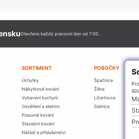
vensku
Otevřeno každý pracovní den od 7:00.
SORTIMENT
POBOČKY
S
Úchytky
Špačince
Pro
Nábytkové kování
Žilina
so
Vybavení kuchyní
Ličartovce
Ma
Osvětlení a elektro
Sielnica
St
Posuvné kování
Pr
Stavební kování
Nářadí a příslušenství