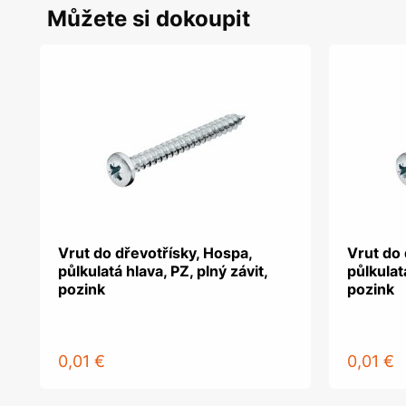
Můžete si dokoupit
Vrut do dřevotřísky, Hospa,
Vrut do 
půlkulatá hlava, PZ, plný závit,
půlkulatá
pozink
pozink
0,01 €
0,01 €