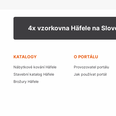
4x vzorkovna Häfele na Slo
KATALOGY
O PORTÁLU
Nábytkové kování Häfele
Provozovatel portálu
Stavební katalog Häfele
Jak používat portál
Brožury Häfele