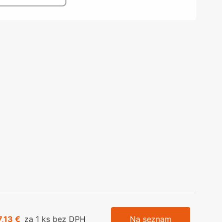
olečka
olové nohy, Nábytkové nohy a
chanismy nastavení
olová kování
bytkové kluzáky a kolečka
7,13 €
za 1 ks bez DPH
Na seznam