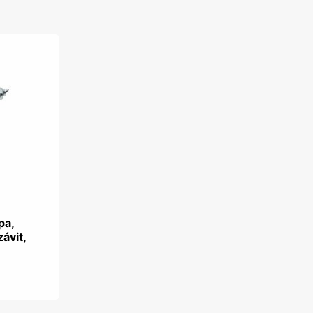
pa,
závit,