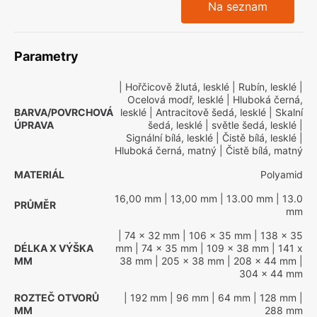
Na seznam
Parametry
| Hořčicově žlutá, lesklé
| Rubín, lesklé
|
Ocelová modř, lesklé
| Hluboká černá,
BARVA/POVRCHOVÁ
lesklé
| Antracitově šedá, lesklé
| Skalní
ÚPRAVA
šedá, lesklé
| světle šedá, lesklé
|
Signální bílá, lesklé
| Čistě bílá, lesklé
|
Hluboká černá, matný
| Čistě bílá, matný
MATERIÁL
Polyamid
16,00 mm
| 13,00 mm
| 13.00 mm
| 13.0
PRŮMĚR
mm
| 74 x 32 mm
| 106 x 35 mm
| 138 x 35
DÉLKA X VÝŠKA
mm
| 74 x 35 mm
| 109 x 38 mm
| 141 x
MM
38 mm
| 205 x 38 mm
| 208 x 44 mm
|
304 x 44 mm
ROZTEČ OTVORŮ
| 192 mm
| 96 mm
| 64 mm
| 128 mm
|
MM
288 mm