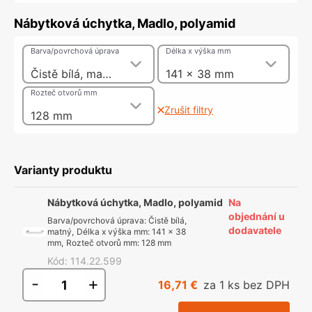
Nábytková úchytka, Madlo, polyamid
Barva/povrchová úprava
Délka x výška mm
Čistě bílá, matný
141 x 38 mm
Rozteč otvorů mm
Zrušit filtry
128 mm
Varianty produktu
Nábytková úchytka, Madlo, polyamid
Na
objednání u
Barva/povrchová úprava
:
Čistě bílá,
dodavatele
matný
,
Délka x výška mm
:
141 x 38
mm
,
Rozteč otvorů mm
:
128 mm
Kód
:
114.22.599
-
+
16,71 €
za 1 ks bez DPH