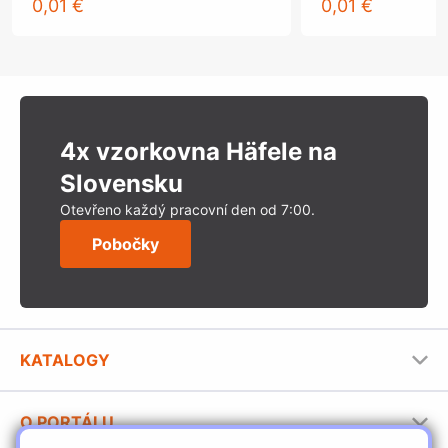
0,01 €
0,01 €
4x vzorkovna Häfele na
Slovensku
Otevřeno každý pracovní den od 7:00.
Pobočky
KATALOGY
Nábytkové kování Häfele
O PORTÁLU
Stavební katalog Häfele