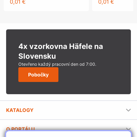
0,01 €
0,01 €
4x vzorkovna Häfele na
Slovensku
Otevřeno každý pracovní den od 7:00.
Pobočky
KATALOGY
Nábytkové kování Häfele
O PORTÁLU
Stavební katalog Häfele