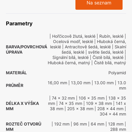
Na seznam
Parametry
| Hořčicově žlutá, lesklé
| Rubín, lesklé
|
Ocelová modř, lesklé
| Hluboká černá,
BARVA/POVRCHOVÁ
lesklé
| Antracitově šedá, lesklé
| Skalní
ÚPRAVA
šedá, lesklé
| světle šedá, lesklé
|
Signální bílá, lesklé
| Čistě bílá, lesklé
|
Hluboká černá, matný
| Čistě bílá, matný
MATERIÁL
Polyamid
16,00 mm
| 13,00 mm
| 13.00 mm
| 13.0
PRŮMĚR
mm
| 74 x 32 mm
| 106 x 35 mm
| 138 x 35
DÉLKA X VÝŠKA
mm
| 74 x 35 mm
| 109 x 38 mm
| 141 x
MM
38 mm
| 205 x 38 mm
| 208 x 44 mm
|
304 x 44 mm
ROZTEČ OTVORŮ
| 192 mm
| 96 mm
| 64 mm
| 128 mm
|
MM
288 mm