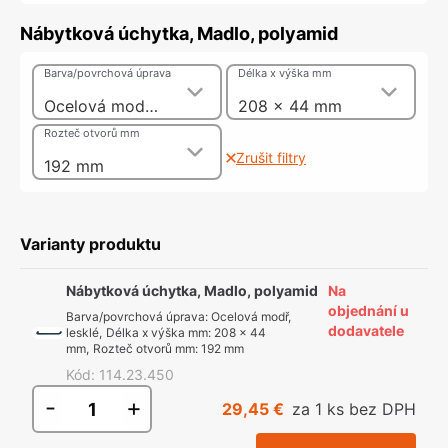
Nábytková úchytka, Madlo, polyamid
Barva/povrchová úprava
Délka x výška mm
Ocelová modř, lesklé
208 x 44 mm
Rozteč otvorů mm
Zrušit filtry
192 mm
Varianty produktu
Nábytková úchytka, Madlo, polyamid
Na
objednání u
Barva/povrchová úprava
:
Ocelová modř,
dodavatele
lesklé
,
Délka x výška mm
:
208 x 44
mm
,
Rozteč otvorů mm
:
192 mm
Kód
:
114.23.450
-
+
29,45 €
za 1 ks bez DPH