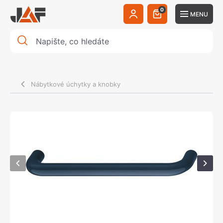
0
MENU
Nábytkové úchytky a knobky