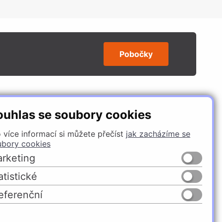
Pobočky
SLEDUJTE NÁS
ouhlas se soubory cookies
 více informací si můžete přečíst
jak zacházíme se
ubory cookies
rketing
atistické
eferenční
Česko
Slovensko