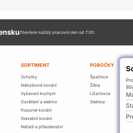
vensku
Otevřeno každý pracovní den od 7:00.
SORTIMENT
POBOČKY
S
Úchytky
Špačince
Pro
Nábytkové kování
Žilina
so
Vybavení kuchyní
Ličartovce
Ma
Osvětlení a elektro
Sielnica
St
Posuvné kování
Pr
Stavební kování
Nářadí a příslušenství