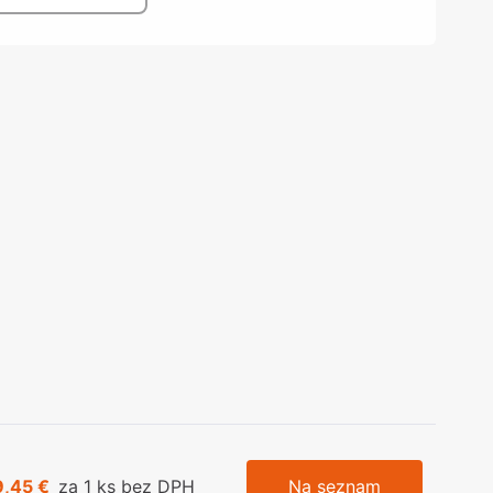
olečka
olové nohy, Nábytkové nohy a
chanismy nastavení
olová kování
bytkové kluzáky a kolečka
9,45 €
za 1 ks bez DPH
Na seznam