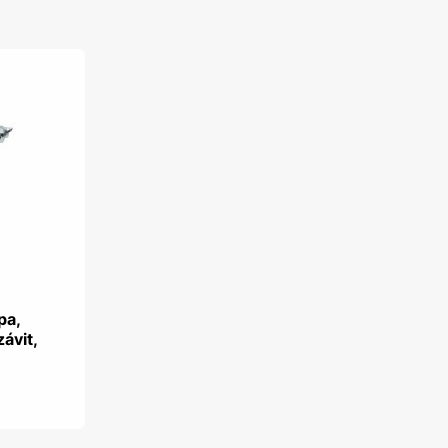
pa,
závit,