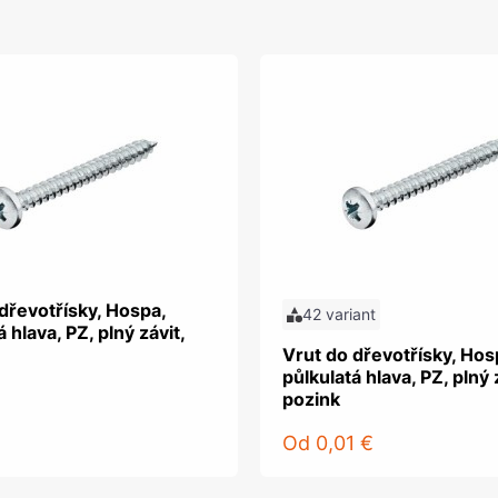
dřevotřísky, Hospa,
42 variant
 hlava, PZ, plný závit,
Vrut do dřevotřísky, Hos
půlkulatá hlava, PZ, plný 
pozink
Od
0,01 €