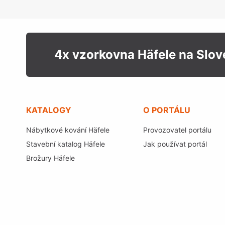
4x vzorkovna Häfele na Slo
KATALOGY
O PORTÁLU
Nábytkové kování Häfele
Provozovatel portálu
Stavební katalog Häfele
Jak používat portál
Brožury Häfele