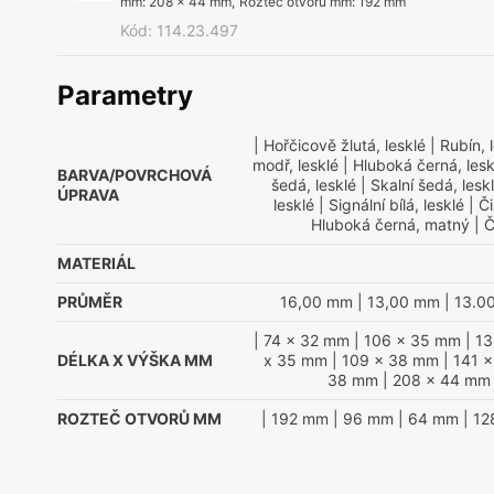
mm
:
208 x 44 mm
,
Rozteč otvorů mm
:
192 mm
Kód
:
114.23.497
Parametry
| Hořčicově žlutá, lesklé
| Rubín, 
modř, lesklé
| Hluboká černá, lesk
BARVA/POVRCHOVÁ
šedá, lesklé
| Skalní šedá, lesk
ÚPRAVA
lesklé
| Signální bílá, lesklé
| Či
Hluboká černá, matný
| Č
MATERIÁL
PRŮMĚR
16,00 mm
| 13,00 mm
| 13.0
| 74 x 32 mm
| 106 x 35 mm
| 1
DÉLKA X VÝŠKA MM
x 35 mm
| 109 x 38 mm
| 141 
38 mm
| 208 x 44 mm
ROZTEČ OTVORŮ MM
| 192 mm
| 96 mm
| 64 mm
| 1