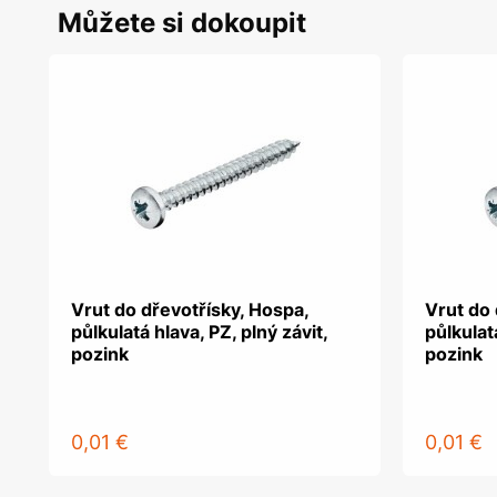
Můžete si dokoupit
Vrut do dřevotřísky, Hospa,
Vrut do 
půlkulatá hlava, PZ, plný závit,
půlkulatá
pozink
pozink
0,01 €
0,01 €