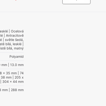
lesklé
| Ocelová
lé
| Antracitově
lé
| světle šedá,
stě bílá, lesklé
|
istě bílá, matný
Polyamid
0 mm
| 13.0 mm
38 x 35 mm
| 74
x 38 mm
| 205 x
| 304 x 44 mm
28 mm
| 288 mm