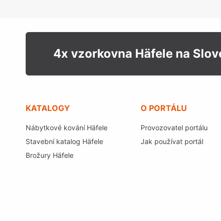
4x vzorkovna Häfele na Slo
KATALOGY
O PORTÁLU
Nábytkové kování Häfele
Provozovatel portálu
Stavební katalog Häfele
Jak používat portál
Brožury Häfele