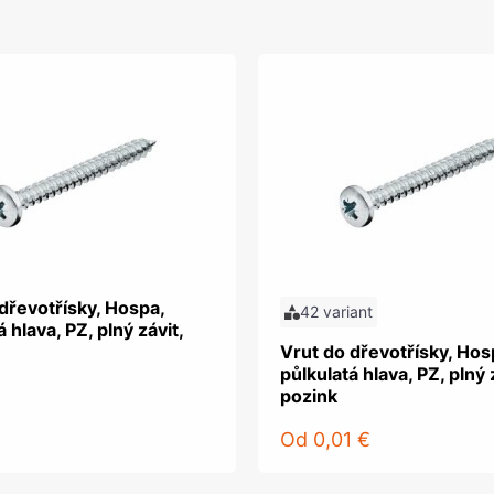
dřevotřísky, Hospa,
42 variant
 hlava, PZ, plný závit,
Vrut do dřevotřísky, Hos
půlkulatá hlava, PZ, plný 
pozink
Od
0,01 €