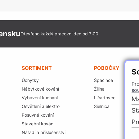
vensku
Otevřeno každý pracovní den od 7:00.
SORTIMENT
POBOČKY
S
Úchytky
Špačince
Pro
Nábytkové kování
Žilina
so
Vybavení kuchyní
Ličartovce
Ma
Osvětlení a elektro
Sielnica
St
Posuvné kování
Pr
Stavební kování
Nářadí a příslušenství