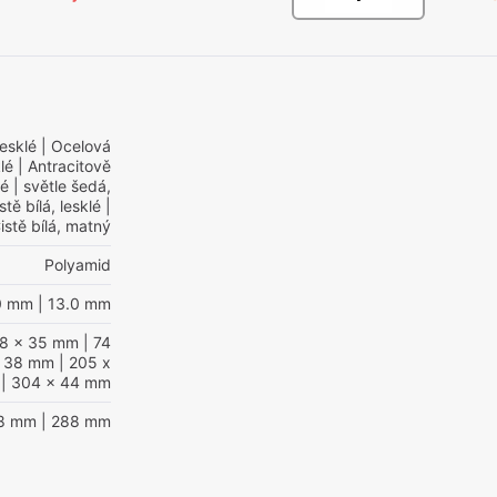
lesklé
| Ocelová
lé
| Antracitově
lé
| světle šedá,
stě bílá, lesklé
|
istě bílá, matný
Polyamid
0 mm
| 13.0 mm
38 x 35 mm
| 74
x 38 mm
| 205 x
| 304 x 44 mm
28 mm
| 288 mm