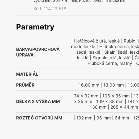
výška mm
:
304 x 44 mm
,
Rozteč otvorů mm
:
288 mm
Kód
:
114.23.518
Parametry
| Hořčicově žlutá, lesklé
| Rubín, 
modř, lesklé
| Hluboká černá, lesk
BARVA/POVRCHOVÁ
šedá, lesklé
| Skalní šedá, lesk
ÚPRAVA
lesklé
| Signální bílá, lesklé
| Či
Hluboká černá, matný
| Č
MATERIÁL
PRŮMĚR
16,00 mm
| 13,00 mm
| 13.0
| 74 x 32 mm
| 106 x 35 mm
| 1
DÉLKA X VÝŠKA MM
x 35 mm
| 109 x 38 mm
| 141 
38 mm
| 208 x 44 mm
ROZTEČ OTVORŮ MM
| 192 mm
| 96 mm
| 64 mm
| 1