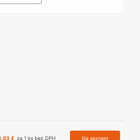
olečka
olové nohy, Nábytkové nohy a
chanismy nastavení
olová kování
bytkové kluzáky a kolečka
3,03 €
za 1 ks bez DPH
Na seznam