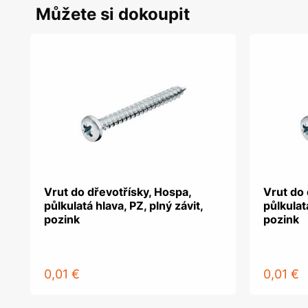
Můžete si dokoupit
Vrut do dřevotřísky, Hospa,
Vrut do 
půlkulatá hlava, PZ, plný závit,
půlkulatá
pozink
pozink
0,01 €
0,01 €