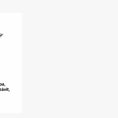
pa,
závit,