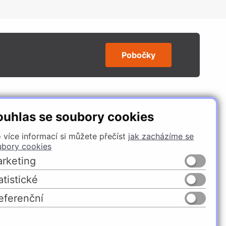
Pobočky
SLEDUJTE NÁS
ouhlas se soubory cookies
 více informací si můžete přečíst
jak zacházíme se
ubory cookies
rketing
atistické
eferenční
Česko
Slovensko