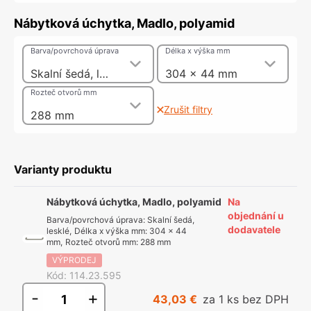
Nábytková úchytka, Madlo, polyamid
Barva/povrchová úprava
Délka x výška mm
Skalní šedá, lesklé
304 x 44 mm
Rozteč otvorů mm
Zrušit filtry
288 mm
Varianty produktu
Nábytková úchytka, Madlo, polyamid
Na
objednání u
Barva/povrchová úprava
:
Skalní šedá,
dodavatele
lesklé
,
Délka x výška mm
:
304 x 44
mm
,
Rozteč otvorů mm
:
288 mm
VÝPRODEJ
Kód
:
114.23.595
-
+
43,03 €
za 1 ks bez DPH