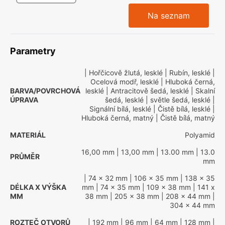
Na seznam
Parametry
| Hořčicově žlutá, lesklé
| Rubín, lesklé
|
Ocelová modř, lesklé
| Hluboká černá,
BARVA/POVRCHOVÁ
lesklé
| Antracitově šedá, lesklé
| Skalní
ÚPRAVA
šedá, lesklé
| světle šedá, lesklé
|
Signální bílá, lesklé
| Čistě bílá, lesklé
|
Hluboká černá, matný
| Čistě bílá, matný
MATERIÁL
Polyamid
16,00 mm
| 13,00 mm
| 13.00 mm
| 13.0
PRŮMĚR
mm
| 74 x 32 mm
| 106 x 35 mm
| 138 x 35
DÉLKA X VÝŠKA
mm
| 74 x 35 mm
| 109 x 38 mm
| 141 x
MM
38 mm
| 205 x 38 mm
| 208 x 44 mm
|
304 x 44 mm
ROZTEČ OTVORŮ
| 192 mm
| 96 mm
| 64 mm
| 128 mm
|