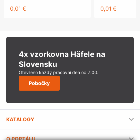
0,01 €
0,01 €
4x vzorkovna Häfele na
Slovensku
Otevřeno každý pracovní den od 7:00.
Pobočky
KATALOGY
Nábytkové kování Häfele
O PORTÁLU