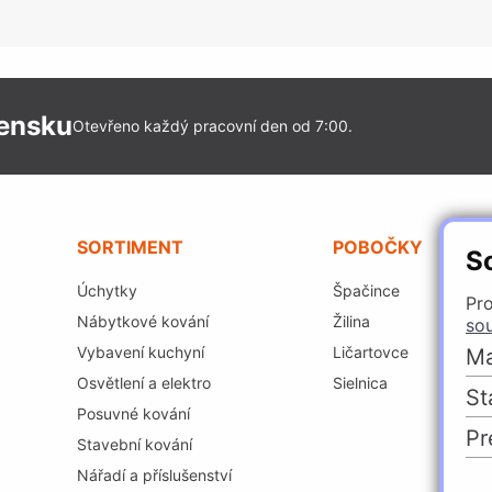
vensku
Otevřeno každý pracovní den od 7:00.
SORTIMENT
POBOČKY
S
Úchytky
Špačince
Pro
Nábytkové kování
Žilina
so
Vybavení kuchyní
Ličartovce
Ma
Osvětlení a elektro
Sielnica
St
Posuvné kování
Pr
Stavební kování
Nářadí a příslušenství