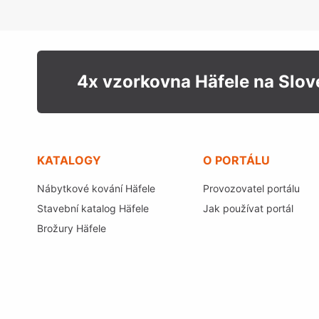
4x vzorkovna Häfele na Slo
KATALOGY
O PORTÁLU
Nábytkové kování Häfele
Provozovatel portálu
Stavební katalog Häfele
Jak používat portál
Brožury Häfele