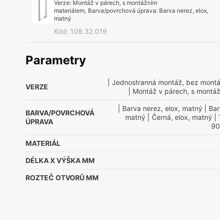
Verze
:
Montáž v párech, s montážním
materiálem
,
Barva/povrchová úprava
:
Barva nerez, elox,
matný
Kód
:
109.32.019
Parametry
| Jednostranná montáž, bez montá
VERZE
| Montáž v párech, s montá
| Barva nerez, elox, matný
| Bar
BARVA/POVRCHOVÁ
matný
| Černá, elox, matný
| 
ÚPRAVA
90
MATERIÁL
DÉLKA X VÝŠKA MM
ROZTEČ OTVORŮ MM