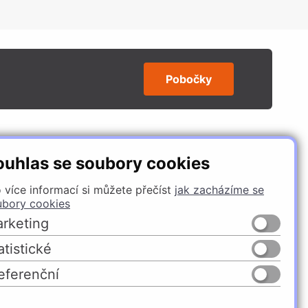
Pobočky
SLEDUJTE NÁS
ouhlas se soubory cookies
 více informací si můžete přečíst
jak zacházíme se
ubory cookies
rketing
atistické
eferenční
Česko
Slovensko