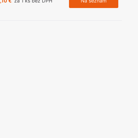
,10 €
za 1 ks bez DPH
Na seznam