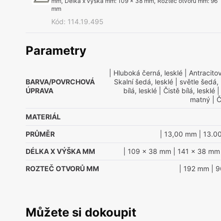
mm
,
Délka x výška mm
:
109 x 38 mm
,
Rozteč otvorů mm
:
96
mm
Kód
:
114.19.495
Parametry
| Hluboká černá, lesklé
| Antracitov
BARVA/POVRCHOVÁ
Skalní šedá, lesklé
| světle šedá, 
ÚPRAVA
bílá, lesklé
| Čistě bílá, lesklé
|
matný
| Č
MATERIÁL
PRŮMĚR
| 13,00 mm
| 13.0
DÉLKA X VÝŠKA MM
| 109 x 38 mm
| 141 x 38 mm
ROZTEČ OTVORŮ MM
| 192 mm
| 
Můžete si dokoupit