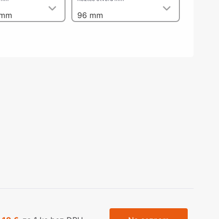
olečka
 mm
96 mm
olové nohy, Nábytkové nohy a
chanismy nastavení
olová kování
bytkové kluzáky a kolečka