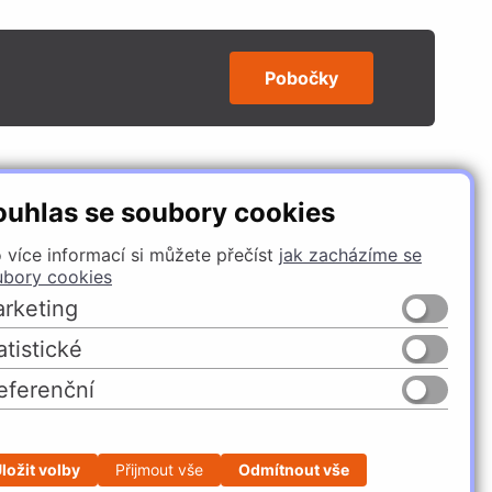
Pobočky
SLEDUJTE NÁS
ouhlas se soubory cookies
 více informací si můžete přečíst
jak zacházíme se
ubory cookies
rketing
atistické
eferenční
Česko
Slovensko
ložit volby
Přijmout vše
Odmítnout vše