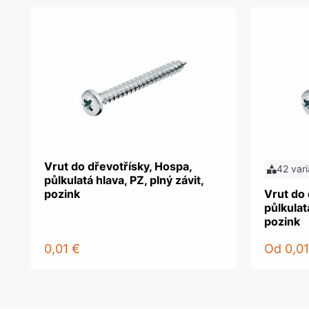
Vrut do dřevotřísky, Hospa,
42 vari
půlkulatá hlava, PZ, plný závit,
pozink
Vrut do 
půlkulatá
pozink
0,01 €
Od
0,01