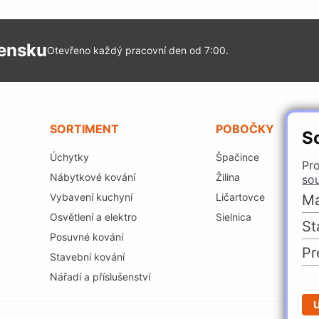
vensku
Otevřeno každý pracovní den od 7:00.
SORTIMENT
POBOČKY
S
Úchytky
Špačince
Pro
Nábytkové kování
Žilina
so
Vybavení kuchyní
Ličartovce
Ma
Osvětlení a elektro
Sielnica
St
Posuvné kování
Pr
Stavební kování
Nářadí a příslušenství
U