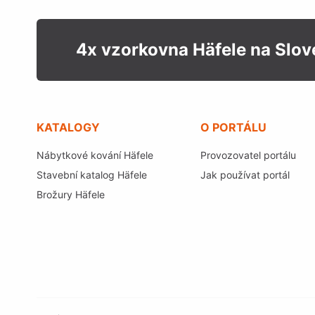
4x vzorkovna Häfele na Slo
KATALOGY
O PORTÁLU
Nábytkové kování Häfele
Provozovatel portálu
Stavební katalog Häfele
Jak používat portál
Brožury Häfele