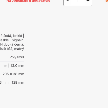
-
+
9
Na objednání u dodavatele
ě šedá, lesklé
|
lesklé
| Signální
 Hluboká černá,
istě bílá, matný
Polyamid
0 mm
| 13.0 mm
| 205 x 38 mm
96 mm
| 128 mm