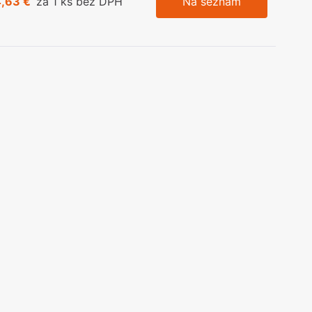
4,63 €
za 1 ks bez DPH
Na seznam