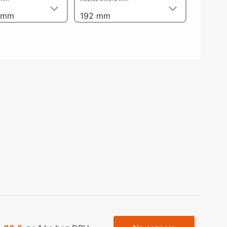
olečka
 mm
192 mm
olové nohy, Nábytkové nohy a
chanismy nastavení
olová kování
bytkové kluzáky a kolečka