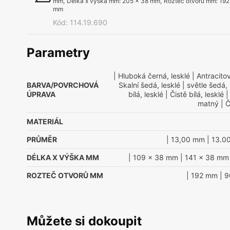
mm
,
Délka x výška mm
:
205 x 38 mm
,
Rozteč otvorů mm
:
192
mm
Kód
:
114.19.690
Parametry
| Hluboká černá, lesklé
| Antracitov
BARVA/POVRCHOVÁ
Skalní šedá, lesklé
| světle šedá, 
ÚPRAVA
bílá, lesklé
| Čistě bílá, lesklé
|
matný
| Č
MATERIÁL
PRŮMĚR
| 13,00 mm
| 13.0
DÉLKA X VÝŠKA MM
| 109 x 38 mm
| 141 x 38 mm
ROZTEČ OTVORŮ MM
| 192 mm
| 
Můžete si dokoupit