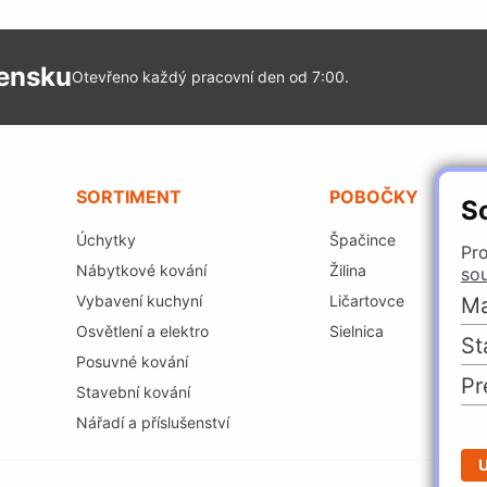
vensku
Otevřeno každý pracovní den od 7:00.
SORTIMENT
POBOČKY
S
Úchytky
Špačince
Pro
Nábytkové kování
Žilina
so
Vybavení kuchyní
Ličartovce
Ma
Osvětlení a elektro
Sielnica
St
Posuvné kování
Pr
Stavební kování
Nářadí a příslušenství
U