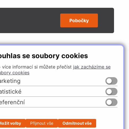
Pobočky
SLEDUJTE NÁS
ouhlas se soubory cookies
 více informací si můžete přečíst
jak zacházíme se
ubory cookies
rketing
atistické
eferenční
Česko
Slovensko
ložit volby
Přijmout vše
Odmítnout vše