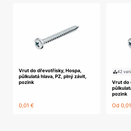
Vrut do dřevotřísky, Hospa,
42 vari
půlkulatá hlava, PZ, plný závit,
pozink
Vrut do 
půlkulatá
pozink
0,01 €
Od
0,01