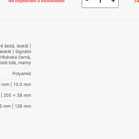
-
+
1
Na objednání u dodavatele
ě šedá, lesklé
|
lesklé
| Signální
 Hluboká černá,
istě bílá, matný
Polyamid
0 mm
| 13.0 mm
| 205 x 38 mm
96 mm
| 128 mm