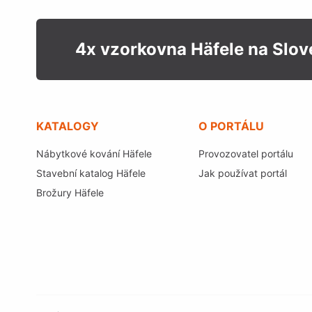
4x vzorkovna Häfele na Slo
KATALOGY
O PORTÁLU
Nábytkové kování Häfele
Provozovatel portálu
Stavební katalog Häfele
Jak používat portál
Brožury Häfele