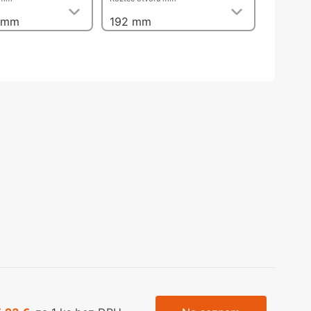
olečka
 mm
192 mm
olové nohy, Nábytkové nohy a
chanismy nastavení
olová kování
bytkové kluzáky a kolečka