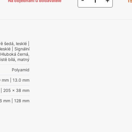
-
+
1
Na objednání u dodavatele
ě šedá, lesklé
|
lesklé
| Signální
 Hluboká černá,
istě bílá, matný
Polyamid
0 mm
| 13.0 mm
| 205 x 38 mm
96 mm
| 128 mm