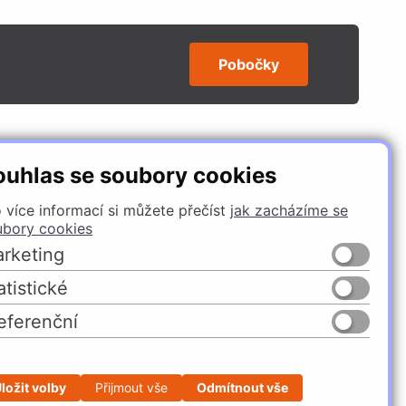
Pobočky
SLEDUJTE NÁS
ouhlas se soubory cookies
 více informací si můžete přečíst
jak zacházíme se
ubory cookies
rketing
atistické
eferenční
Česko
Slovensko
ložit volby
Přijmout vše
Odmítnout vše