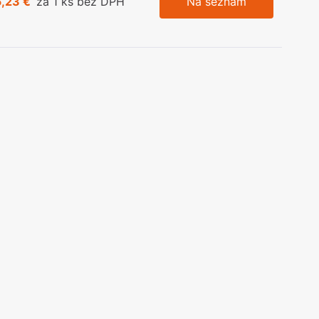
5,23 €
za 1 ks bez DPH
Na seznam