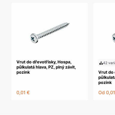
Vrut do dřevotřísky, Hospa,
42 vari
půlkulatá hlava, PZ, plný závit,
pozink
Vrut do 
půlkulatá
pozink
0,01 €
Od
0,01