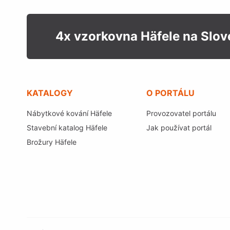
4x vzorkovna Häfele na Slo
KATALOGY
O PORTÁLU
Nábytkové kování Häfele
Provozovatel portálu
Stavební katalog Häfele
Jak používat portál
Brožury Häfele