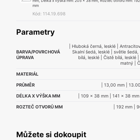
mm
,
Délka x výška mm
:
205 x 38 mm
,
Rozteč otvorů mm
:
192
mm
Kód
:
114.19.698
Parametry
| Hluboká černá, lesklé
| Antracitov
BARVA/POVRCHOVÁ
Skalní šedá, lesklé
| světle šedá, 
ÚPRAVA
bílá, lesklé
| Čistě bílá, lesklé
|
matný
| Č
MATERIÁL
PRŮMĚR
| 13,00 mm
| 13.0
DÉLKA X VÝŠKA MM
| 109 x 38 mm
| 141 x 38 mm
ROZTEČ OTVORŮ MM
| 192 mm
| 
Můžete si dokoupit