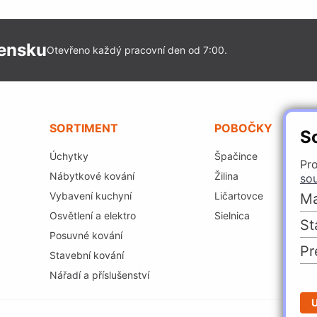
vensku
Otevřeno každý pracovní den od 7:00.
SORTIMENT
POBOČKY
S
Úchytky
Špačince
Pro
Nábytkové kování
Žilina
so
Vybavení kuchyní
Ličartovce
Ma
Osvětlení a elektro
Sielnica
St
Posuvné kování
Pr
Stavební kování
Nářadí a příslušenství
U