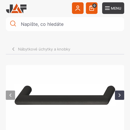
0
MENU
Nábytkové úchytky a knobky