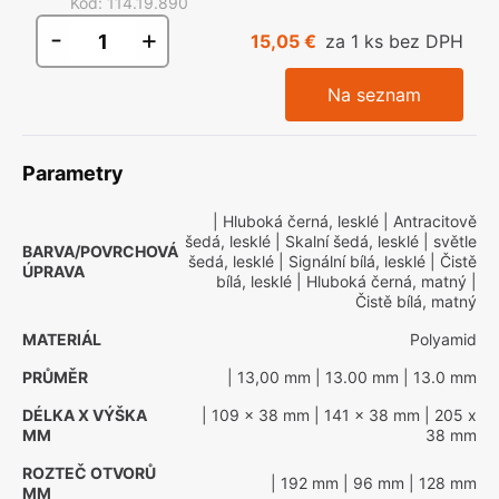
Kód
:
114.19.890
-
+
15,05 €
za 1 ks bez DPH
Na seznam
Parametry
| Hluboká černá, lesklé
| Antracitově
šedá, lesklé
| Skalní šedá, lesklé
| světle
BARVA/POVRCHOVÁ
šedá, lesklé
| Signální bílá, lesklé
| Čistě
ÚPRAVA
bílá, lesklé
| Hluboká černá, matný
|
Čistě bílá, matný
MATERIÁL
Polyamid
PRŮMĚR
| 13,00 mm
| 13.00 mm
| 13.0 mm
DÉLKA X VÝŠKA
| 109 x 38 mm
| 141 x 38 mm
| 205 x
MM
38 mm
ROZTEČ OTVORŮ
| 192 mm
| 96 mm
| 128 mm
MM