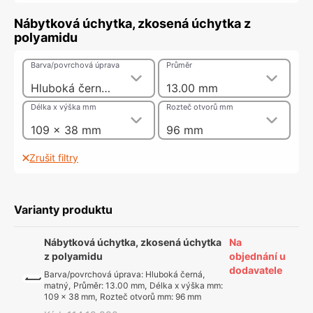
Nábytková úchytka, zkosená úchytka z
polyamidu
Barva/povrchová úprava
Průměr
Hluboká černá, matný
13.00 mm
Délka x výška mm
Rozteč otvorů mm
109 x 38 mm
96 mm
Zrušit filtry
Varianty produktu
Nábytková úchytka, zkosená úchytka
Na
z polyamidu
objednání u
dodavatele
Barva/povrchová úprava
:
Hluboká černá,
matný
,
Průměr
:
13.00 mm
,
Délka x výška mm
:
109 x 38 mm
,
Rozteč otvorů mm
:
96 mm