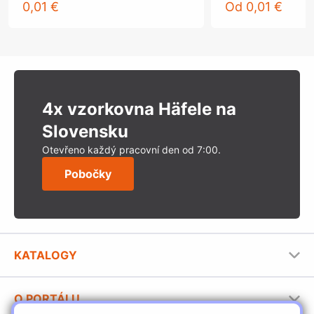
0,01 €
Od
0,01 €
4x vzorkovna Häfele na
Slovensku
Otevřeno každý pracovní den od 7:00.
Pobočky
KATALOGY
Nábytkové kování Häfele
O PORTÁLU
Stavební katalog Häfele