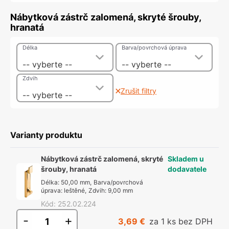
Nábytková zástrč zalomená, skryté šrouby,
hranatá
Délka
Barva/povrchová úprava
-- vyberte --
-- vyberte --
Zdvih
Zrušit filtry
-- vyberte --
Varianty produktu
Nábytková zástrč zalomená, skryté
Skladem u
šrouby, hranatá
dodavatele
Délka
:
50,00 mm
,
Barva/povrchová
úprava
:
leštěné
,
Zdvih
:
9,00 mm
Kód
:
252.02.224
-
+
3,69 €
za 1 ks bez DPH