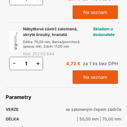
Na seznam
Nábytková zástrč zalomená,
Skladem u
skryté šrouby, hranatá
dodavatele
Délka
:
70,00 mm
,
Barva/povrchová
úprava
:
nikl
,
Zdvih
:
11,00 mm
Kód
:
252.02.644
-
+
4,72 €
za 1 ks bez DPH
Na seznam
Parametry
VERZE
se zalomeným čepem zástrče
DÉLKA
| 50,00 mm
| 70,00 mm