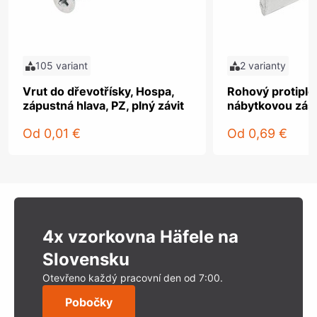
105 variant
2 varianty
Vrut do dřevotřísky, Hospa,
Rohový protiple
zápustná hlava, PZ, plný závit
nábytkovou zást
Od
0,01 €
Od
0,69 €
4x vzorkovna Häfele na
Slovensku
Otevřeno každý pracovní den od 7:00.
Pobočky