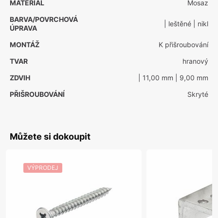
MATERIÁL
Mosaz
BARVA/POVRCHOVÁ
| leštěné
| nikl
ÚPRAVA
MONTÁŽ
K přišroubování
TVAR
hranový
ZDVIH
| 11,00 mm
| 9,00 mm
PŘIŠROUBOVÁNÍ
Skryté
Můžete si dokoupit
VÝPRODEJ