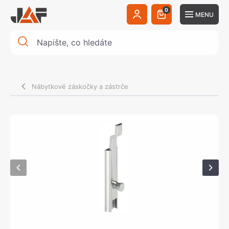
0
MENU
Nábytkové záskočky a zástrče