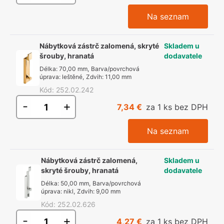
Na seznam
Nábytková zástrč zalomená, skryté
Skladem u
šrouby, hranatá
dodavatele
Délka
:
70,00 mm
,
Barva/povrchová
úprava
:
leštěné
,
Zdvih
:
11,00 mm
Kód
:
252.02.242
-
+
7,34 €
za 1 ks bez DPH
Na seznam
Nábytková zástrč zalomená,
Skladem u
skryté šrouby, hranatá
dodavatele
Délka
:
50,00 mm
,
Barva/povrchová
úprava
:
nikl
,
Zdvih
:
9,00 mm
Kód
:
252.02.626
-
+
4,27 €
za 1 ks bez DPH