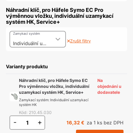
Náhradní klíč, pro Häfele Symo EC Pro
výměnnou vložku, individuální uzamykací
systém HK, Service+
Zamykací systém
Zrušit filtry
Individuální uzamykací systém HK
Varianty produktu
Náhradní klíč, pro Häfele Symo EC
Na
Pro výměnnou vložku, individuální
objednání u
uzamykací systém HK, Service+
dodavatele
Zamykací systém
:
Individuální uzamykací
systém HK
Kód
:
210.45.030
-
+
16,32 €
za 1 ks bez DPH