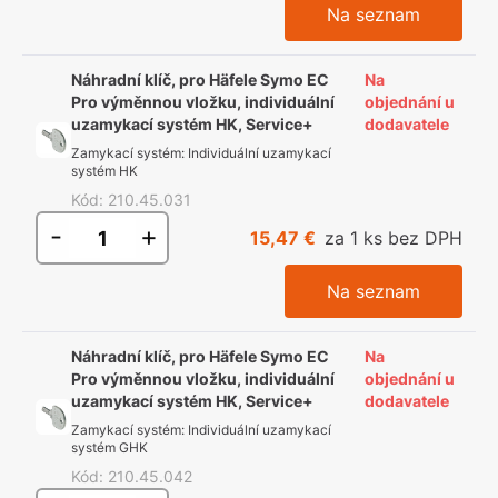
Na seznam
Náhradní klíč, pro Häfele Symo EC
Na
Pro výměnnou vložku, individuální
objednání u
uzamykací systém HK, Service+
dodavatele
Zamykací systém
:
Individuální uzamykací
systém HK
Kód
:
210.45.031
-
+
15,47 €
za 1 ks bez DPH
Na seznam
Náhradní klíč, pro Häfele Symo EC
Na
Pro výměnnou vložku, individuální
objednání u
uzamykací systém HK, Service+
dodavatele
Zamykací systém
:
Individuální uzamykací
systém GHK
Kód
:
210.45.042