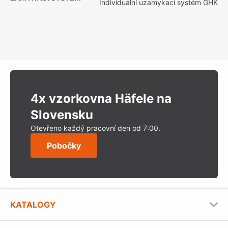
Individuální uzamykací systém GHK
4x vzorkovna Häfele na
Slovensku
Otevřeno každý pracovní den od 7:00.
Pobočky
KATALOGY
Nábytkové kování Häfele