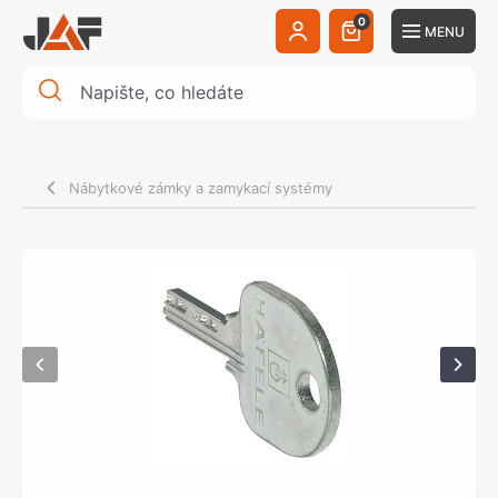
0
MENU
Nábytkové zámky a zamykací systémy