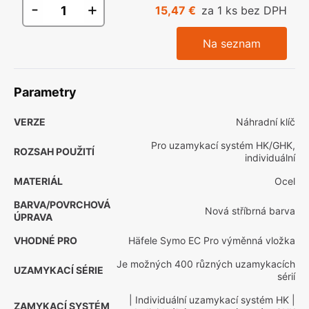
-
+
15,47 €
za 1 ks bez DPH
Na seznam
Parametry
VERZE
Náhradní klíč
Pro uzamykací systém HK/GHK,
ROZSAH POUŽITÍ
individuální
MATERIÁL
Ocel
BARVA/POVRCHOVÁ
Nová stříbrná barva
ÚPRAVA
VHODNÉ PRO
Häfele Symo EC Pro výměnná vložka
Je možných 400 různých uzamykacích
UZAMYKACÍ SÉRIE
sérií
| Individuální uzamykací systém HK
|
ZAMYKACÍ SYSTÉM