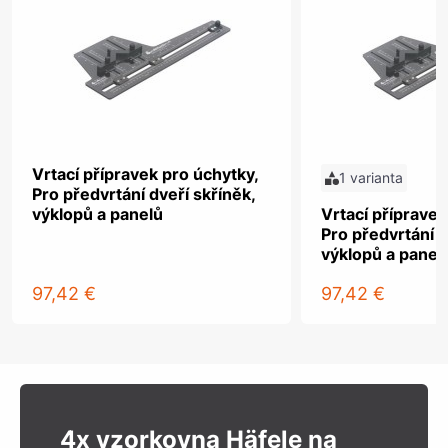
Vrtací přípravek pro úchytky,
1 varianta
Pro předvrtání dveří skříněk,
výklopů a panelů
Vrtací přípravek
Pro předvrtání d
výklopů a panel
97,42 €
97,42 €
4x vzorkovna Häfele na