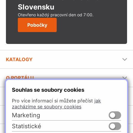
Slovensku
Otevřeno každý pracovní den od 7:00.
Pobočky
KATALOGY
Nábytkové kování Häfele
O PORTÁLU
Stavební katalog Häfele
Souhlas se soubory cookies
Provozovatel portálu
Brožury Häfele
SORTIMENT
Jak používat portál
Pro více informací si můžete přečíst
jak
zacházíme se soubory cookies
Úchytky
POBOČKY
Marketing
Nábytkové kování
Statistické
Špačince
Vybavení kuchyní