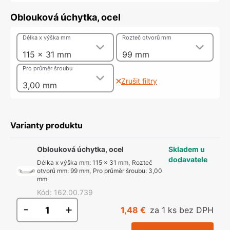
Oblouková úchytka, ocel
Délka x výška mm
Rozteč otvorů mm
115 x 31 mm
99 mm
Pro průměr šroubu
Zrušit filtry
3,00 mm
Varianty produktu
Oblouková úchytka, ocel
Skladem u
dodavatele
Délka x výška mm
:
115 x 31 mm
,
Rozteč
otvorů mm
:
99 mm
,
Pro průměr šroubu
:
3,00
mm
Kód
:
162.00.739
-
+
1,48 €
za 1 ks bez DPH