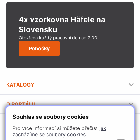
4x vzorkovna Häfele na
Slovensku
Otevřeno každý pracovní den od 7:00.
Pobočky
KATALOGY
Nábytkové kování Häfele
O PORTÁLU
Stavební katalog Häfele
Souhlas se soubory cookies
Provozovatel portálu
Brožury Häfele
SORTIMENT
Jak používat portál
Pro více informací si můžete přečíst
jak
zacházíme se soubory cookies
Úchytky