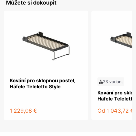
Můžete si dokoupit
Kování pro sklopnou postel,
23 variant
Häfele Teleletto Style
Kování pro sklo
Häfele Teleletto
1 229,08 €
Od
1 043,72 €