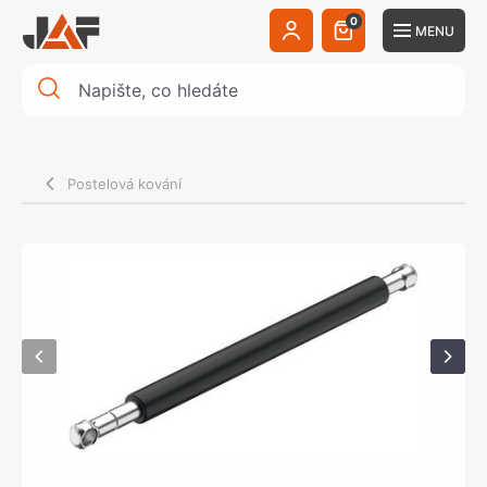
0
MENU
Postelová kování