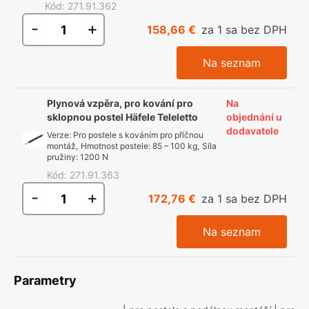
Kód
:
271.91.362
-
+
158,66 €
za 1 sa bez DPH
Na seznam
Plynová vzpěra, pro kování pro
Na
sklopnou postel Häfele Teleletto
objednání u
dodavatele
Verze
:
Pro postele s kováním pro příčnou
montáž
,
Hmotnost postele
:
85 – 100 kg
,
Síla
pružiny
:
1200 N
Kód
:
271.91.363
-
+
172,76 €
za 1 sa bez DPH
Na seznam
Parametry