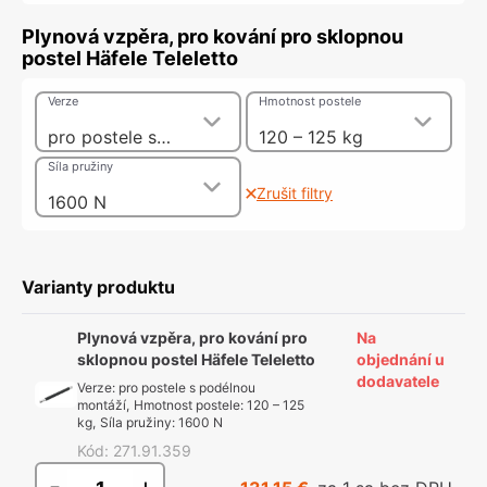
Plynová vzpěra, pro kování pro sklopnou
postel Häfele Teleletto
Verze
Hmotnost postele
pro postele s podélnou montáží
120 – 125 kg
Síla pružiny
Zrušit filtry
1600 N
Varianty produktu
Plynová vzpěra, pro kování pro
Na
sklopnou postel Häfele Teleletto
objednání u
dodavatele
Verze
:
pro postele s podélnou
montáží
,
Hmotnost postele
:
120 – 125
kg
,
Síla pružiny
:
1600 N
Kód
:
271.91.359
-
+