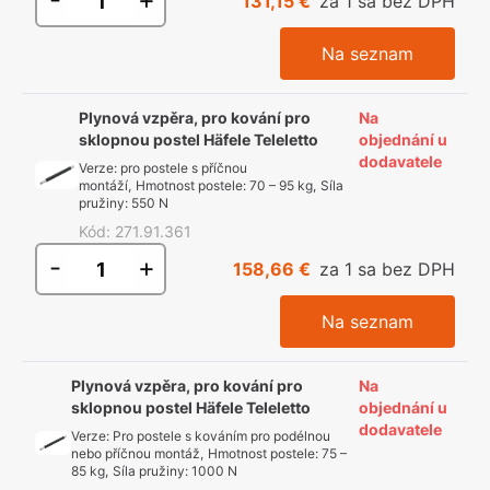
131,15 €
za 1 sa bez DPH
Na seznam
Plynová vzpěra, pro kování pro
Na
sklopnou postel Häfele Teleletto
objednání u
dodavatele
Verze
:
pro postele s příčnou
montáží
,
Hmotnost postele
:
70 – 95 kg
,
Síla
pružiny
:
550 N
Kód
:
271.91.361
-
+
158,66 €
za 1 sa bez DPH
Na seznam
Plynová vzpěra, pro kování pro
Na
sklopnou postel Häfele Teleletto
objednání u
dodavatele
Verze
:
Pro postele s kováním pro podélnou
nebo příčnou montáž
,
Hmotnost postele
:
75 –
85 kg
,
Síla pružiny
:
1000 N