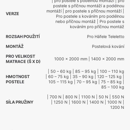
| pro postele s podélnou montáží
| pro
postele s příčnou montáží a podélnou
montáží
| pro postele s příčnou montáží
|
VERZE
Pro postele s kováním pro podélnou
nebo příčnou montáž
| Pro postele s
kováním pro příčnou montáž
ROZSAH POUŽITÍ
Pro Häfele Teleletto
MONTÁŽ
Postelová kování
PRO VELIKOST
1000 x 2000 mm
| 1400 x 2000 mm
MATRACE (Š X D)
| 50 – 60 kg
| 85 – 95 kg
| 100 – 110 kg
HMOTNOST
| 60 – 75 kg
| 35 – 90 kg
| 120 – 125 kg
|
POSTELE
105 – 115 kg
| 70 – 95 kg
| 75 – 85 kg
|
85 – 100 kg
| 700 N
| 800 N
| 1100 N
| 50 N
| 550 N
SÍLA PRUŽINY
| 1250 N
| 1600 N
| 1400 N
| 1000 N
|
1200 N