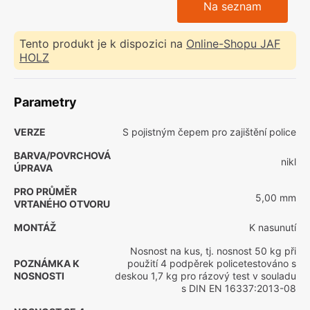
Na seznam
Tento produkt je k dispozici na
Online-Shopu JAF
HOLZ
Parametry
VERZE
S pojistným čepem pro zajištění police
BARVA/POVRCHOVÁ
nikl
ÚPRAVA
PRO PRŮMĚR
5,00 mm
VRTANÉHO OTVORU
MONTÁŽ
K nasunutí
Nosnost na kus, tj. nosnost 50 kg při
POZNÁMKA K
použití 4 podpěrek policetestováno s
NOSNOSTI
deskou 1,7 kg pro rázový test v souladu
s DIN EN 16337:2013-08