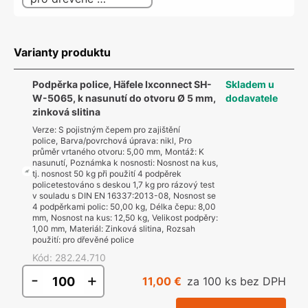
Varianty produktu
Podpěrka police, Häfele Ixconnect SH-
Skladem u
W-5065, k nasunutí do otvoru Ø 5 mm,
dodavatele
zinková slitina
Verze
:
S pojistným čepem pro zajištění
police
,
Barva/povrchová úprava
:
nikl
,
Pro
průměr vrtaného otvoru
:
5,00 mm
,
Montáž
:
K
nasunutí
,
Poznámka k nosnosti
:
Nosnost na kus,
tj. nosnost 50 kg při použití 4 podpěrek
policetestováno s deskou 1,7 kg pro rázový test
v souladu s DIN EN 16337:2013-08
,
Nosnost se
4 podpěrkami polic
:
50,00 kg
,
Délka čepu
:
8,00
mm
,
Nosnost na kus
:
12,50 kg
,
Velikost podpěry
:
1,00 mm
,
Materiál
:
Zinková slitina
,
Rozsah
použití
:
pro dřevěné police
Kód
:
282.24.710
-
+
11,00 €
za 100 ks bez DPH