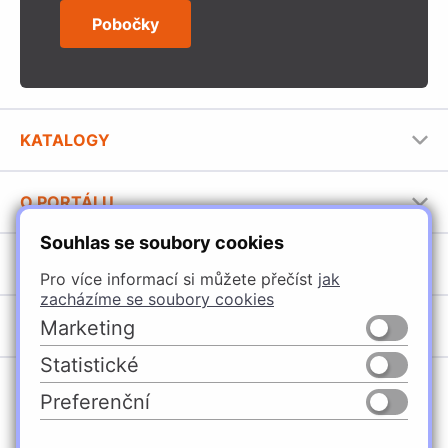
Pobočky
KATALOGY
Nábytkové kování Häfele
O PORTÁLU
Stavební katalog Häfele
Souhlas se soubory cookies
Provozovatel portálu
Brožury Häfele
SORTIMENT
Jak používat portál
Pro více informací si můžete přečíst
jak
zacházíme se soubory cookies
Úchytky
POBOČKY
Marketing
Nábytkové kování
Statistické
Špačince
Vybavení kuchyní
Preferenční
Žilina
Osvětlení a elektro
Česko
Slovensko
Ličartovce
Posuvné kování