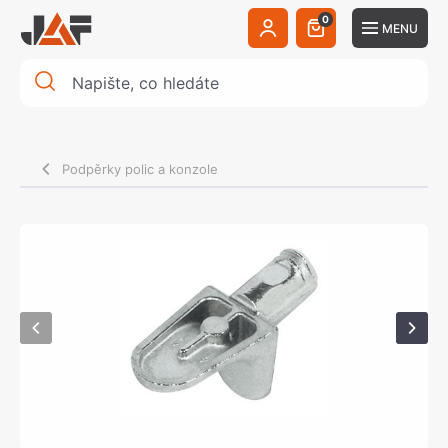
0
MENU
Podpěrky polic a konzole