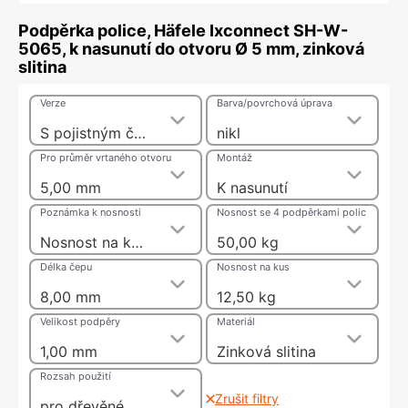
Podpěrka police, Häfele Ixconnect SH-W-
5065, k nasunutí do otvoru Ø 5 mm, zinková
slitina
Verze
Barva/povrchová úprava
S pojistným čepem pro zajištění police
nikl
Pro průměr vrtaného otvoru
Montáž
5,00 mm
K nasunutí
Poznámka k nosnosti
Nosnost se 4 podpěrkami polic
Nosnost na kus, tj. nosnost 50 kg při použití 4 podpěrek policetestováno s deskou 1,7 kg pro rázový test v souladu s DIN EN 16337:2013-08
50,00 kg
Délka čepu
Nosnost na kus
8,00 mm
12,50 kg
Velikost podpěry
Materiál
1,00 mm
Zinková slitina
Rozsah použití
Zrušit filtry
pro dřevěné police