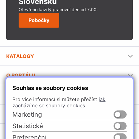
Slovensku
Otevřeno každý pracovní den od 7:00.
Pobočky
KATALOGY
Nábytkové kování Häfele
O PORTÁLU
Stavební katalog Häfele
Souhlas se soubory cookies
Provozovatel portálu
Brožury Häfele
SORTIMENT
Jak používat portál
Pro více informací si můžete přečíst
jak
zacházíme se soubory cookies
Úchytky
POBOČKY
Marketing
Nábytkové kování
Statistické
Špačince
Vybavení kuchyní
Preferenční
Žilina
Osvětlení a elektro