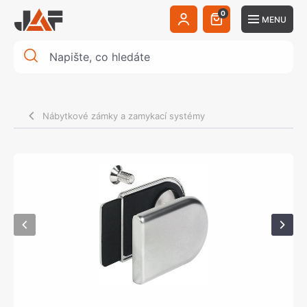
0
MENU
Nábytkové zámky a zamykací systémy