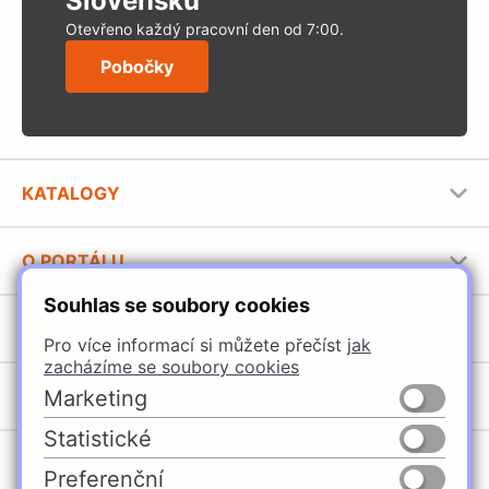
Slovensku
Otevřeno každý pracovní den od 7:00.
Pobočky
KATALOGY
Nábytkové kování Häfele
O PORTÁLU
Stavební katalog Häfele
Souhlas se soubory cookies
Provozovatel portálu
Brožury Häfele
SORTIMENT
Pro více informací si můžete přečíst
jak
Jak používat portál
zacházíme se soubory cookies
Úchytky
Marketing
POBOČKY
Nábytkové kování
Statistické
Špačince
Vybavení kuchyní
Preferenční
Žilina
Osvětlení a elektro