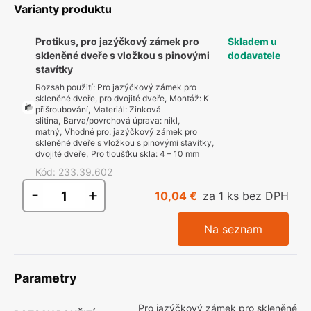
Varianty produktu
Protikus, pro jazýčkový zámek pro
Skladem u
skleněné dveře s vložkou s pinovými
dodavatele
stavítky
Rozsah použití
:
Pro jazýčkový zámek pro
skleněné dveře, pro dvojité dveře
,
Montáž
:
K
přišroubování
,
Materiál
:
Zinková
slitina
,
Barva/povrchová úprava
:
nikl,
matný
,
Vhodné pro
:
jazýčkový zámek pro
skleněné dveře s vložkou s pinovými stavítky,
dvojité dveře
,
Pro tloušťku skla
:
4 – 10 mm
Kód
:
233.39.602
-
+
10,04 €
za 1 ks bez DPH
Na seznam
Parametry
Pro jazýčkový zámek pro skleněné