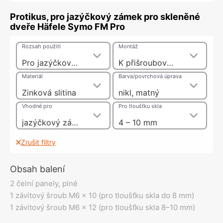
Protikus, pro jazýčkový zámek pro skleněné
dveře Häfele Symo FM Pro
Rozsah použití
Montáž
Pro jazýčkový zámek pro skleněné dveře, pro dvojité dveře
K přišroubování
Materiál
Barva/povrchová úprava
Zinková slitina
nikl, matný
Vhodné pro
Pro tloušťku skla
jazýčkový zámek pro skleněné dveře s vložkou s pinovými stavítky, dvojité dveře
4 – 10 mm
Zrušit filtry
Obsah balení
2 čelní panely, plné
1 závitový šroub M6 x 10 (pro tloušťku skla do 8 mm)
1 závitový šroub M6 x 12 (pro tloušťku skla 8–10 mm)