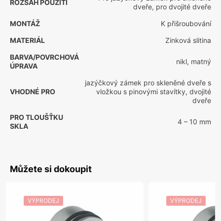
ROZSAH POUŽITÍ
dveře, pro dvojité dveře
MONTÁŽ
K přišroubování
MATERIÁL
Zinková slitina
BARVA/POVRCHOVÁ
nikl, matný
ÚPRAVA
jazýčkový zámek pro skleněné dveře s
VHODNÉ PRO
vložkou s pinovými stavítky, dvojité
dveře
PRO TLOUŠŤKU
4 – 10 mm
SKLA
Můžete si dokoupit
VÝPRODEJ
VÝPRODEJ