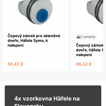
Čepový zámek pro skleněné
2 varianty
dveře, Häfele Symo, k
nalepení
Čepový zámek p
dveře, Häfele S
nalepení
68,42 €
68,42 €
4x vzorkovna Häfele na