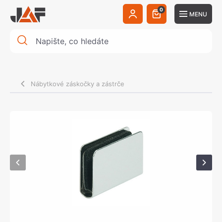
0
MENU
Nábytkové záskočky a zástrče