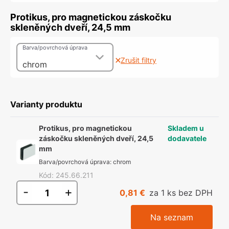
Protikus, pro magnetickou záskočku
skleněných dveří, 24,5 mm
Barva/povrchová úprava
Zrušit filtry
chrom
Varianty produktu
Protikus, pro magnetickou
Skladem u
záskočku skleněných dveří, 24,5
dodavatele
mm
Barva/povrchová úprava
:
chrom
Kód
:
245.66.211
-
+
0,81 €
za 1 ks bez DPH
Na seznam