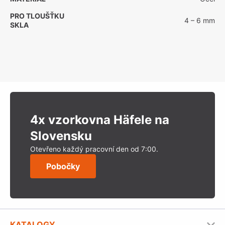
PRO TLOUŠŤKU
4 – 6 mm
SKLA
4x vzorkovna Häfele na
Slovensku
Otevřeno každý pracovní den od 7:00.
Pobočky
KATALOGY