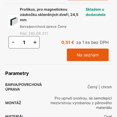
Protikus, pro magnetickou
Skladem u
záskočku skleněných dveří, 24,5
dodavatele
mm
Barva/povrchová úprava
:
Černý
Kód
:
245.66.311
-
+
0,51 €
za 1 ks bez DPH
Na seznam
Parametry
BARVA/POVRCHOVÁ
Černý
| chrom
ÚPRAVA
Pro upnutí svorkou, se samolepicí
MONTÁŽ
mezivrstvou vyrobenou z pěnového
materiálu
MATERIÁL
Ocel