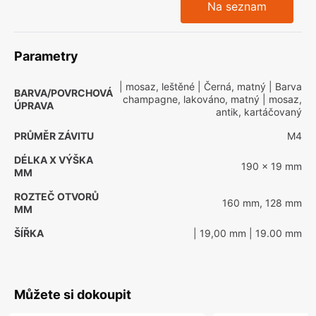
Na seznam
Parametry
| mosaz, leštěné
| Černá, matný
| Barva
BARVA/POVRCHOVÁ
champagne, lakováno, matný
| mosaz,
ÚPRAVA
antik, kartáčovaný
PRŮMĚR ZÁVITU
M4
DÉLKA X VÝŠKA
190 x 19 mm
MM
ROZTEČ OTVORŮ
160 mm, 128 mm
MM
ŠÍŘKA
| 19,00 mm
| 19.00 mm
Můžete si dokoupit