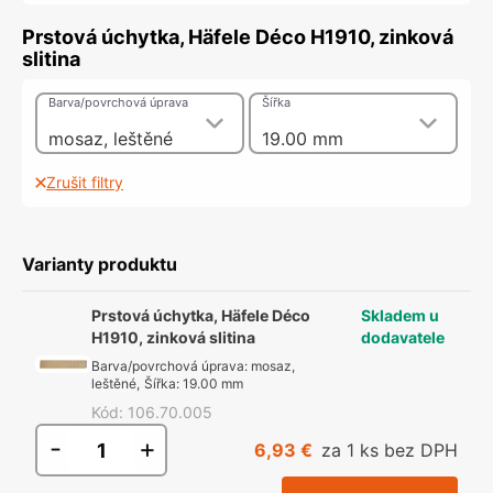
Prstová úchytka, Häfele Déco H1910, zinková
slitina
Barva/povrchová úprava
Šířka
mosaz, leštěné
19.00 mm
Zrušit filtry
Varianty produktu
Prstová úchytka, Häfele Déco
Skladem u
H1910, zinková slitina
dodavatele
Barva/povrchová úprava
:
mosaz,
leštěné
,
Šířka
:
19.00 mm
Kód
:
106.70.005
-
+
6,93 €
za 1 ks bez DPH