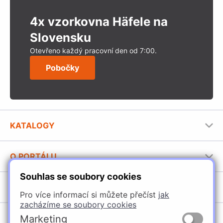
4x vzorkovna Häfele na
Slovensku
Otevřeno každý pracovní den od 7:00.
Pobočky
KATALOGY
Nábytkové kování Häfele
O PORTÁLU
Stavební katalog Häfele
Souhlas se soubory cookies
Provozovatel portálu
Brožury Häfele
SORTIMENT
Jak používat portál
Pro více informací si můžete přečíst
jak
zacházíme se soubory cookies
Úchytky
POBOČKY
Marketing