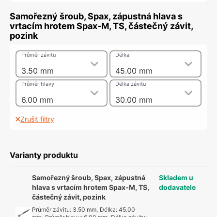
Samořezný šroub, Spax, zápustná hlava s
vrtacím hrotem Spax-M, TS, částečný závit,
pozink
Průměr závitu
Délka
3.50 mm
45.00 mm
Průměr hlavy
Délka závitu
6.00 mm
30.00 mm
Zrušit filtry
Varianty produktu
Samořezný šroub, Spax, zápustná
Skladem u
hlava s vrtacím hrotem Spax-M, TS,
dodavatele
částečný závit, pozink
Průměr závitu
:
3.50 mm
,
Délka
:
45.00