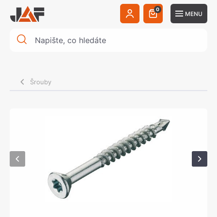
0
MENU
Šrouby