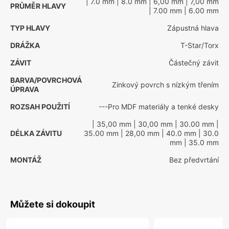
| 7.0 mm
| 8.0 mm
| 6,00 mm
| 7,00 mm
PRŮMĚR HLAVY
| 7.00 mm
| 6.00 mm
TYP HLAVY
Zápustná hlava
DRÁŽKA
T-Star/Torx
ZÁVIT
Částečný závit
BARVA/POVRCHOVÁ
Zinkový povrch s nízkým třením
ÚPRAVA
ROZSAH POUŽITÍ
---Pro MDF materiály a tenké desky
| 35,00 mm
| 30,00 mm
| 30.00 mm
|
DÉLKA ZÁVITU
35.00 mm
| 28,00 mm
| 40.0 mm
| 30.0
mm
| 35.0 mm
MONTÁŽ
Bez předvrtání
Můžete si dokoupit