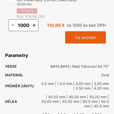
mm
,
Průměr hlavy
:
6.00 mm
,
Délka závitu
:
30.00 mm
VÝPRODEJ
Kód
:
018.90.095
-
+
110,00 €
za 1000 ks bez DPH
Na seznam
Parametry
VERZE
&#45;&#45;-Malý frézovací bit 75°
MATERIÁL
Ocel
4.5 mm
|
| 4.0 mm
| 4,00 mm
| 3,50 mm
PRŮMĚR ZÁVITU
| 3.50 mm
| 4.00 mm
| 40,00 mm
| 45,00 mm
| 50,00 mm
|
DÉLKA
50.00 mm
| 45.00 mm
| 60.0 mm
| 50.0
mm
| 45.0 mm