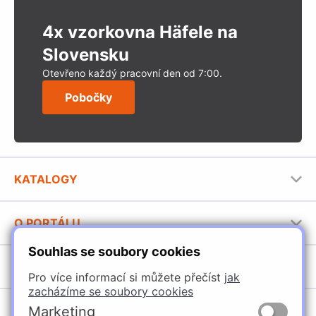
4x vzorkovna Häfele na
Slovensku
Otevřeno každý pracovní den od 7:00.
Pobočky
KATALOGY
Nábytkové kování Häfele
O PORTÁLU
Stavební katalog Häfele
Souhlas se soubory cookies
Provozovatel portálu
Brožury Häfele
SORTIMENT
Jak používat portál
Pro více informací si můžete přečíst
jak
zacházíme se soubory cookies
Úchytky
POBOČKY
Marketing