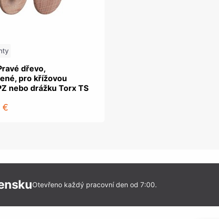
nty
Pravé dřevo,
ené, pro křížovou
PZ nebo drážku Torx TS
 €
vensku
Otevřeno každý pracovní den od 7:00.