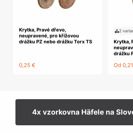
Krytka, Pravé dřevo,
2 varia
neupravené, pro křížovou
drážku PZ nebo drážku Torx TS
Krytka, 
neuprav
drážku 
0,25 €
Od
0,21
4x vzorkovna Häfele na Slo