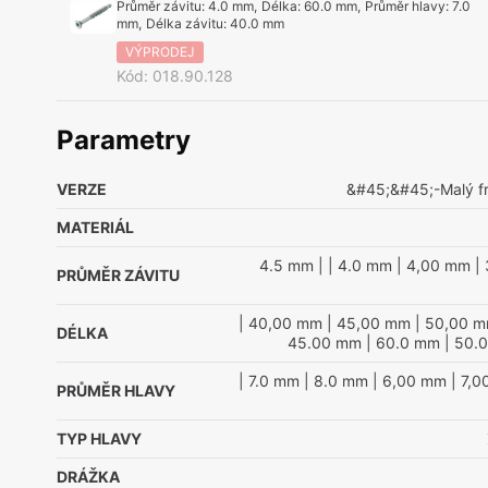
Průměr závitu
:
4.0 mm
,
Délka
:
60.0 mm
,
Průměr hlavy
:
7.0
mm
,
Délka závitu
:
40.0 mm
VÝPRODEJ
Kód
:
018.90.128
Parametry
VERZE
&#45;&#45;-Malý fr
MATERIÁL
4.5 mm
|
| 4.0 mm
| 4,00 mm
| 
PRŮMĚR ZÁVITU
| 40,00 mm
| 45,00 mm
| 50,00 
DÉLKA
45.00 mm
| 60.0 mm
| 50.
| 7.0 mm
| 8.0 mm
| 6,00 mm
| 7,
PRŮMĚR HLAVY
TYP HLAVY
DRÁŽKA