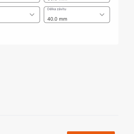
olečka
Délka závitu
olové nohy, Nábytkové nohy a
chanismy nastavení
40.0 mm
olová kování
bytkové kluzáky a kolečka