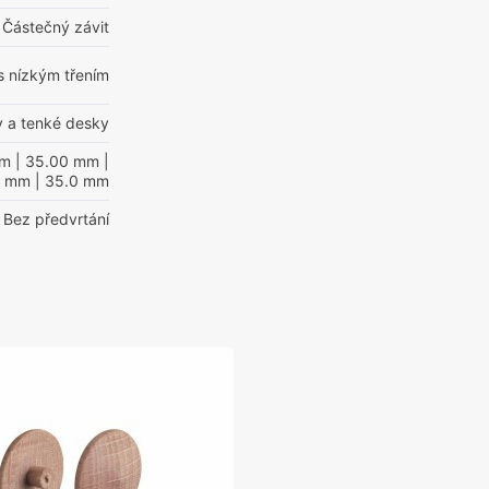
Částečný závit
s nízkým třením
y a tenké desky
mm
| 35.00 mm
|
0 mm
| 35.0 mm
Bez předvrtání