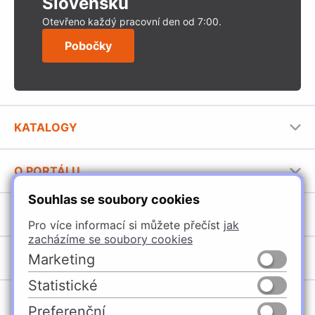
Slovensku
Otevřeno každý pracovní den od 7:00.
Pobočky
KATALOGY
Nábytkové kování Häfele
O PORTÁLU
Stavební katalog Häfele
Souhlas se soubory cookies
Provozovatel portálu
Brožury Häfele
SORTIMENT
Jak používat portál
Pro více informací si můžete přečíst
jak
zacházíme se soubory cookies
Úchytky
POBOČKY
Marketing
Nábytkové kování
Statistické
Špačince
Vybavení kuchyní
Preferenční
Žilina
Osvětlení a elektro