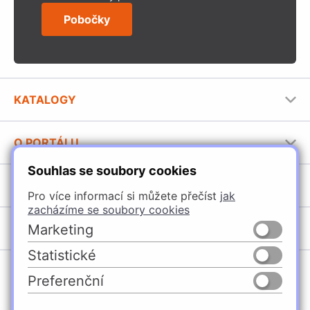
Pobočky
KATALOGY
Nábytkové kování Häfele
O PORTÁLU
Stavební katalog Häfele
Souhlas se soubory cookies
Provozovatel portálu
Brožury Häfele
SORTIMENT
Jak používat portál
Pro více informací si můžete přečíst
jak
zacházíme se soubory cookies
Úchytky
POBOČKY
Marketing
Nábytkové kování
Statistické
Špačince
Vybavení kuchyní
Preferenční
Žilina
Osvětlení a elektro
Česko
Slovensko
Ličartovce
Posuvné kování