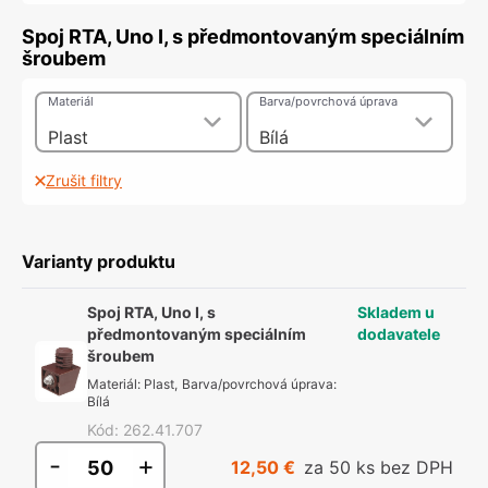
Spoj RTA, Uno I, s předmontovaným speciálním
šroubem
Materiál
Barva/povrchová úprava
Plast
Bílá
Zrušit filtry
Varianty produktu
Spoj RTA, Uno I, s
Skladem u
předmontovaným speciálním
dodavatele
šroubem
Materiál
:
Plast
,
Barva/povrchová úprava
:
Bílá
Kód
:
262.41.707
-
+
12,50 €
za 50 ks bez DPH