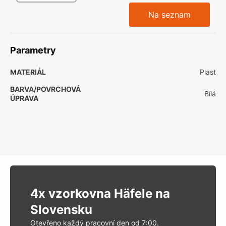
Na seznam
Parametry
MATERIÁL
Plast
BARVA/POVRCHOVÁ
Bílá
ÚPRAVA
4x vzorkovna Häfele na
Slovensku
Otevřeno každý pracovní den od 7:00.