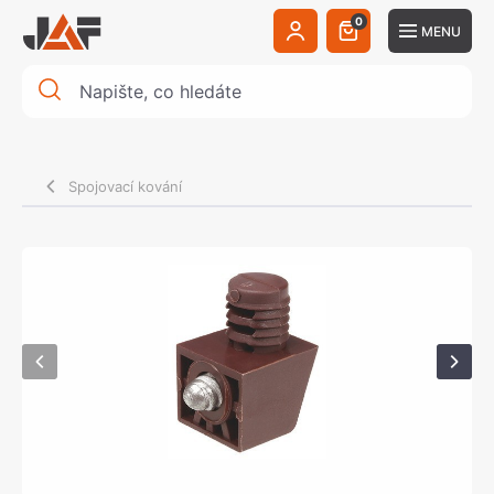
0
MENU
Spojovací kování