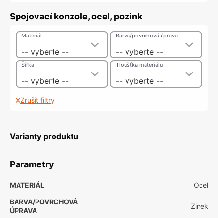
Spojovací konzole, ocel, pozink
Materiál
Barva/povrchová úprava
-- vyberte --
-- vyberte --
Šířka
Tloušťka materiálu
-- vyberte --
-- vyberte --
Zrušit filtry
Varianty produktu
Parametry
MATERIÁL
Ocel
BARVA/POVRCHOVÁ
Zinek
ÚPRAVA