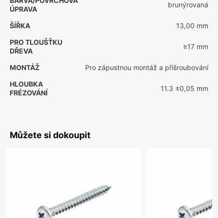
BARVA/POVRCHOVÁ
brunýrovaná
ÚPRAVA
ŠÍŘKA
13,00 mm
PRO TLOUŠŤKU
≥17 mm
DŘEVA
MONTÁŽ
Pro zápustnou montáž a přišroubování
HLOUBKA
11.3 ±0,05 mm
FRÉZOVÁNÍ
Můžete si dokoupit