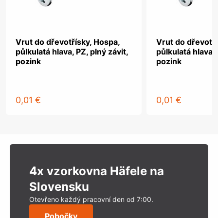
Vrut do dřevotřísky, Hospa,
Vrut do dřevotř
půlkulatá hlava, PZ, plný závit,
půlkulatá hlava, 
pozink
pozink
0,01 €
0,01 €
4x vzorkovna Häfele na
Slovensku
Otevřeno každý pracovní den od 7:00.
Pobočky