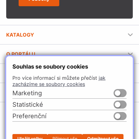
KATALOGY
Nábytkové kování Häfele
O PORTÁLU
Stavební katalog Häfele
Souhlas se soubory cookies
Provozovatel portálu
Brožury Häfele
SORTIMENT
Jak používat portál
Pro více informací si můžete přečíst
jak
zacházíme se soubory cookies
Úchytky
POBOČKY
Marketing
Nábytkové kování
Statistické
Špačince
Vybavení kuchyní
Preferenční
Žilina
Osvětlení a elektro
Česko
Slovensko
Ličartovce
Posuvné kování
Sielnica
Stavební kování
Uložit volby
Přijmout vše
Odmítnout vše