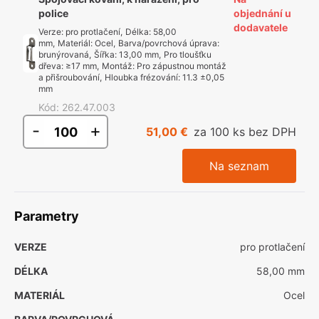
police
objednání u
dodavatele
Verze
:
pro protlačení
,
Délka
:
58,00
mm
,
Materiál
:
Ocel
,
Barva/povrchová úprava
:
brunýrovaná
,
Šířka
:
13,00 mm
,
Pro tloušťku
dřeva
:
≥17 mm
,
Montáž
:
Pro zápustnou montáž
a přišroubování
,
Hloubka frézování
:
11.3 ±0,05
mm
Kód
:
262.47.003
-
+
51,00 €
za 100 ks bez DPH
Na seznam
Parametry
VERZE
pro protlačení
DÉLKA
58,00 mm
MATERIÁL
Ocel