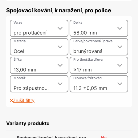
Spojovací kování, k naražení, pro police
Verze
Délka
pro protlačení
58,00 mm
Materiál
Barva/povrchová úprava
Ocel
brunýrovaná
Šířka
Pro tloušťku dřeva
13,00 mm
≥17 mm
Montáž
Hloubka frézování
Pro zápustnou montáž a přišroubování
11.3 ±0,05 mm
Zrušit filtry
Varianty produktu
Spojovací kování, k naražení, pro
Na