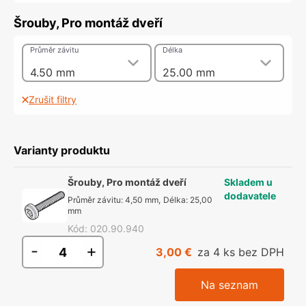
Šrouby, Pro montáž dveří
Průměr závitu
Délka
4.50 mm
25.00 mm
Zrušit filtry
Varianty produktu
Šrouby, Pro montáž dveří
Skladem u
dodavatele
Průměr závitu
:
4,50 mm
,
Délka
:
25,00
mm
Kód
:
020.90.940
-
+
3,00 €
za 4 ks bez DPH
Na seznam