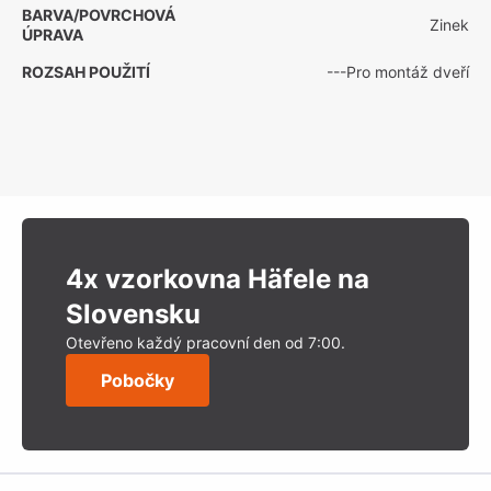
BARVA/POVRCHOVÁ
Zinek
ÚPRAVA
ROZSAH POUŽITÍ
---Pro montáž dveří
4x vzorkovna Häfele na
Slovensku
Otevřeno každý pracovní den od 7:00.
Pobočky