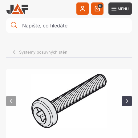
0
MENU
Systémy posuvných stěn