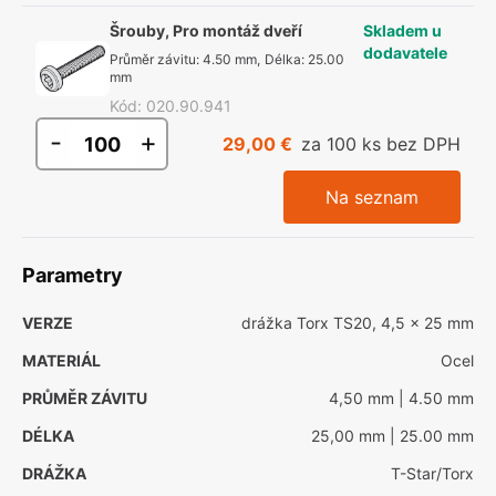
Šrouby, Pro montáž dveří
Skladem u
dodavatele
Průměr závitu
:
4.50 mm
,
Délka
:
25.00
mm
Kód
:
020.90.941
-
+
29,00 €
za 100 ks bez DPH
Na seznam
Parametry
VERZE
drážka Torx TS20, 4,5 x 25 mm
MATERIÁL
Ocel
PRŮMĚR ZÁVITU
4,50 mm
| 4.50 mm
DÉLKA
25,00 mm
| 25.00 mm
DRÁŽKA
T-Star/Torx