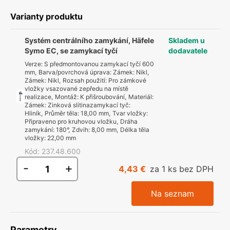
Varianty produktu
Systém centrálního zamykání, Häfele
Skladem u
Symo EC, se zamykací tyčí
dodavatele
Verze
:
S předmontovanou zamykací tyčí 600
mm
,
Barva/povrchová úprava
:
Zámek: Nikl,
Zámek: Nikl
,
Rozsah použití
:
Pro zámkové
vložky vsazované zepředu na místě
realizace
,
Montáž
:
K přišroubování
,
Materiál
:
Zámek: Zinková slitinazamykací tyč:
Hliník
,
Průměr těla
:
18,00 mm
,
Tvar vložky
:
Připraveno pro kruhovou vložku
,
Dráha
zamykání
:
180°
,
Zdvih
:
8,00 mm
,
Délka těla
vložky
:
22,00 mm
Kód
:
237.48.600
-
+
4,43 €
za 1 ks bez DPH
Na seznam
Parametry