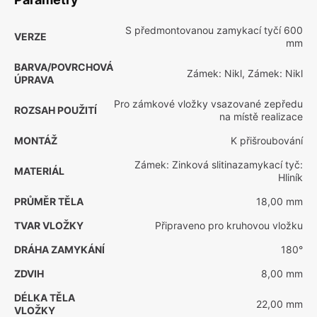
S předmontovanou zamykací tyčí 600
VERZE
mm
BARVA/POVRCHOVÁ
Zámek: Nikl, Zámek: Nikl
ÚPRAVA
Pro zámkové vložky vsazované zepředu
ROZSAH POUŽITÍ
na místě realizace
MONTÁŽ
K přišroubování
Zámek: Zinková slitinazamykací tyč:
MATERIÁL
Hliník
PRŮMĚR TĚLA
18,00 mm
TVAR VLOŽKY
Připraveno pro kruhovou vložku
DRÁHA ZAMYKÁNÍ
180°
ZDVIH
8,00 mm
DÉLKA TĚLA
22,00 mm
VLOŽKY