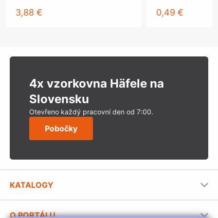
3,88 €
0,49 €
4x vzorkovna Häfele na
Slovensku
Otevřeno každý pracovní den od 7:00.
Pobočky
KATALOGY
Nábytkové kování Häfele
O PORTÁLU