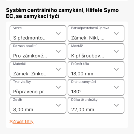
Systém centrálního zamykání, Häfele Symo
EC, se zamykací tyčí
Verze
Barva/povrchová úprava
S předmontovanou zamykací tyčí 600 mm
Zámek: Nikl, Zámek: Nikl
Rozsah použití
Montáž
Pro zámkové vložky vsazované zepředu na místě realizace
K přišroubování
Materiál
Průměr těla
Zámek: Zinková slitinazamykací tyč: Hliník
18,00 mm
Tvar vložky
Dráha zamykání
Připraveno pro kruhovou vložku
180°
Zdvih
Délka těla vložky
8,00 mm
22,00 mm
Zrušit filtry