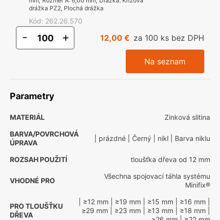
mm
,
Rozměr A
:
6,00 mm
,
Drážka
:
Křížová
drážka PZ2, Plochá drážka
Kód
:
262.26.570
-
+
12,00 €
za 100 ks bez DPH
Na seznam
Parametry
MATERIÁL
Zinková slitina
BARVA/POVRCHOVÁ
| prázdné
| Černý
| nikl
| Barva niklu
ÚPRAVA
ROZSAH POUŽITÍ
tloušťka dřeva od 12 mm
Všechna spojovací táhla systému
VHODNÉ PRO
Minifix®
| ≥12 mm
| ≥19 mm
| ≥15 mm
| ≥16 mm
|
PRO TLOUŠŤKU
≥29 mm
| ≥23 mm
| ≥13 mm
| ≥18 mm
|
DŘEVA
≥26 mm
| ≥22 mm