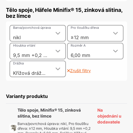
Tělo spoje, Häfele Minifix® 15, zinková slitina,
bez límce
Barva/povrchová úprava
Pro tloušťku dřeva
nikl
≥12 mm
Hloubka vrtání
Rozměr A
9,5 mm +0,2 mm
6,00 mm
Drážka
Zrušit filtry
Křížová drážka PZ2, Plochá drážka
Varianty produktu
Tělo spoje, Minifix® 15, zinková
Na
slitina, bez límce
objednání u
dodavatele
Barva/povrchová úprava
:
nikl
,
Pro tloušťku
dřeva
:
≥12 mm
,
Hloubka vrtání
:
9,5 mm +0,2