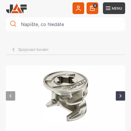
0
MENU
Spojovací kování