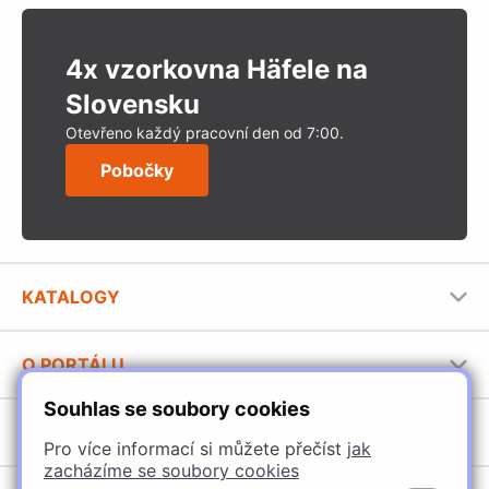
4x vzorkovna Häfele na
Slovensku
Otevřeno každý pracovní den od 7:00.
Pobočky
KATALOGY
Nábytkové kování Häfele
O PORTÁLU
Stavební katalog Häfele
Souhlas se soubory cookies
Provozovatel portálu
Brožury Häfele
SORTIMENT
Jak používat portál
Pro více informací si můžete přečíst
jak
zacházíme se soubory cookies
Úchytky