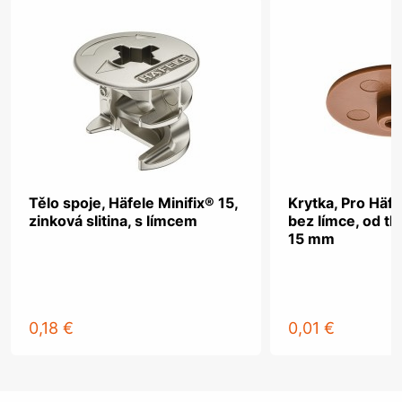
Tělo spoje, Häfele Minifix® 15,
Krytka, Pro Häfe
zinková slitina, s límcem
bez límce, od tl
15 mm
0,18 €
0,01 €