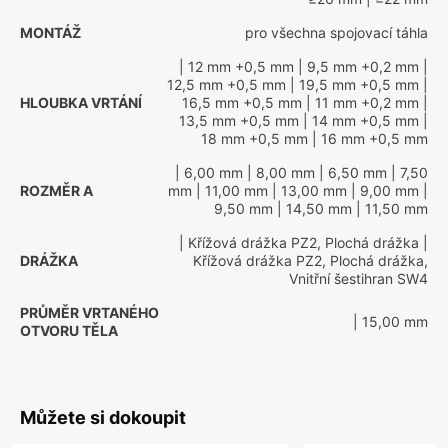
MONTÁŽ
pro všechna spojovací táhla
| 12 mm +0,5 mm
| 9,5 mm +0,2 mm
|
12,5 mm +0,5 mm
| 19,5 mm +0,5 mm
|
HLOUBKA VRTÁNÍ
16,5 mm +0,5 mm
| 11 mm +0,2 mm
|
13,5 mm +0,5 mm
| 14 mm +0,5 mm
|
18 mm +0,5 mm
| 16 mm +0,5 mm
| 6,00 mm
| 8,00 mm
| 6,50 mm
| 7,50
ROZMĚR A
mm
| 11,00 mm
| 13,00 mm
| 9,00 mm
|
9,50 mm
| 14,50 mm
| 11,50 mm
| Křížová drážka PZ2, Plochá drážka
|
DRÁŽKA
Křížová drážka PZ2, Plochá drážka,
Vnitřní šestihran SW4
PRŮMĚR VRTANÉHO
| 15,00 mm
OTVORU TĚLA
Můžete si dokoupit