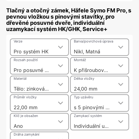
Tlačný a otočný zámek, Häfele Symo FM Pro, s
pevnou vložkou s pinovými stavítky, pro
dřevěné posuvné dveře, individuální
uzamykací systém HK/GHK, Service+
Verze
Barva/povrchová úprava
Pro systém HK
Nikl, Matná
Rozsah použití
Montáž
Pro posuvné dveře
K přišroubování
Materiál
Délka vložky
Tělo: zinková slitina, Vložka: Mosaz
24,00 mm
Průměr vložky
Typ uzávěru
22,00 mm
s 5 pinovými stavítky
Klíč je obsažen
Zamykací systém
Ano
Individuální uzamykací systém HK
Dráha zamykání