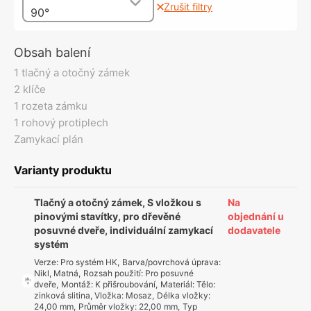
Zrušit filtry
90°
Obsah balení
1 tlačný a otočný zámek
2 klíče
1 rozeta zámku
1 rohový protiplech
Zamykací plán
Varianty produktu
Tlačný a otočný zámek, S vložkou s
Na
pinovými stavítky, pro dřevěné
objednání u
posuvné dveře, individuální zamykací
dodavatele
systém
Verze
:
Pro systém HK
,
Barva/povrchová úprava
:
Nikl, Matná
,
Rozsah použití
:
Pro posuvné
dveře
,
Montáž
:
K přišroubování
,
Materiál
:
Tělo:
zinková slitina, Vložka: Mosaz
,
Délka vložky
:
24,00 mm
,
Průměr vložky
:
22,00 mm
,
Typ