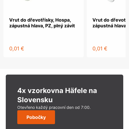
Vrut do dřevotřísky, Hospa,
Vrut do dřevotř
zápustná hlava, PZ, plný závit
zápustná hlava, 
0,01 €
0,01 €
4x vzorkovna Häfele na
Slovensku
Otevřeno každý pracovní den od 7:00.
Pobočky