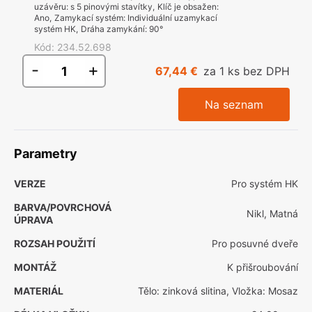
uzávěru
:
s 5 pinovými stavítky
,
Klíč je obsažen
:
Ano
,
Zamykací systém
:
Individuální uzamykací
systém HK
,
Dráha zamykání
:
90°
Kód
:
234.52.698
-
+
67,44 €
za 1 ks bez DPH
Na seznam
Parametry
VERZE
Pro systém HK
BARVA/POVRCHOVÁ
Nikl, Matná
ÚPRAVA
ROZSAH POUŽITÍ
Pro posuvné dveře
MONTÁŽ
K přišroubování
MATERIÁL
Tělo: zinková slitina, Vložka: Mosaz