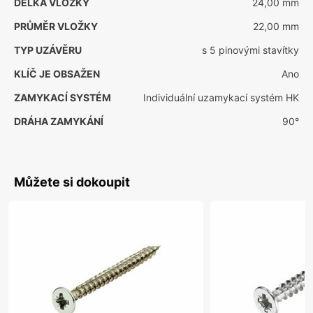
DÉLKA VLOŽKY
24,00 mm
PRŮMĚR VLOŽKY
22,00 mm
TYP UZÁVĚRU
s 5 pinovými stavítky
KLÍČ JE OBSAŽEN
Ano
ZAMYKACÍ SYSTÉM
Individuální uzamykací systém HK
DRÁHA ZAMYKÁNÍ
90°
Můžete si dokoupit