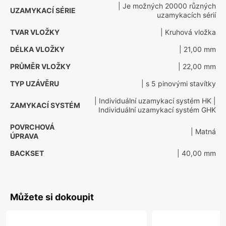
| Je možných 20000 různých
UZAMYKACÍ SÉRIE
uzamykacích sérií
TVAR VLOŽKY
| Kruhová vložka
DÉLKA VLOŽKY
| 21,00 mm
PRŮMĚR VLOŽKY
| 22,00 mm
TYP UZÁVĚRU
| s 5 pinovými stavítky
| Individuální uzamykací systém HK
|
ZAMYKACÍ SYSTÉM
Individuální uzamykací systém GHK
POVRCHOVÁ
| Matná
ÚPRAVA
BACKSET
| 40,00 mm
Můžete si dokoupit