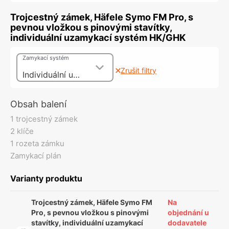
Trojcestný zámek, Häfele Symo FM Pro, s
pevnou vložkou s pinovými stavítky,
individuální uzamykací systém HK/GHK
Zamykací systém
Zrušit filtry
Individuální uzamykací systém GHK
Obsah balení
1 trojcestný zámek
2 klíče
1 rozeta zámku
Zamykací plán
Varianty produktu
Trojcestný zámek, Häfele Symo FM
Na
Pro, s pevnou vložkou s pinovými
objednání u
stavítky, individuální uzamykací
dodavatele