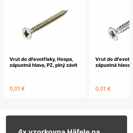
Vrut do dřevotřísky, Hospa,
Vrut do dřevotř
zápustná hlava, PZ, plný závit
zápustná hlava, 
0,01 €
0,01 €
4x vzorkovna Häfele na