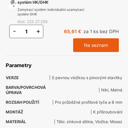
systém HK/GHK
Zamykací systém
:
Individuální uzamykací
systém GHK
Kód
:
225.27.299
-
+
65,61 €
za 1 ks bez DPH
Na seznam
Parametry
VERZE
| S pevnou vložkou s pinovými stavítky
BARVA/POVRCHOVÁ
| Nikl, Matná
ÚPRAVA
ROZSAH POUŽITÍ
| Pro průběžné profilové tyče ⌀ 8 mm
MONTÁŽ
| K přišroubování
MATERIÁL
| Tělo: zinková slitina, Vložka: Mosaz