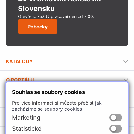
Slovensku
Otevřeno každý pracovní den od 7:00.
Pobočky
KATALOGY
Nábytkové kování Häfele
O PORTÁLU
Stavební katalog Häfele
Souhlas se soubory cookies
Provozovatel portálu
Brožury Häfele
SORTIMENT
Pro více informací si můžete přečíst
jak
Jak používat portál
zacházíme se soubory cookies
Úchytky
Marketing
POBOČKY
Nábytkové kování
Statistické
Špačince
Vybavení kuchyní