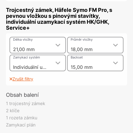
Trojcestný zámek, Häfele Symo FM Pro, s
pevnou vložkou s pinovými stavítky,
individuální uzamykací systém HK/GHK,
Service+
Délka vložky
Průměr vložky
21,00 mm
18,00 mm
Zamykací systém
Backset
Individuální uzamykací systém GHK
15,00 mm
Zrušit filtry
Obsah balení
1 trojcestný zámek
2 klíče
1 rozeta zámku
Zamykací plán