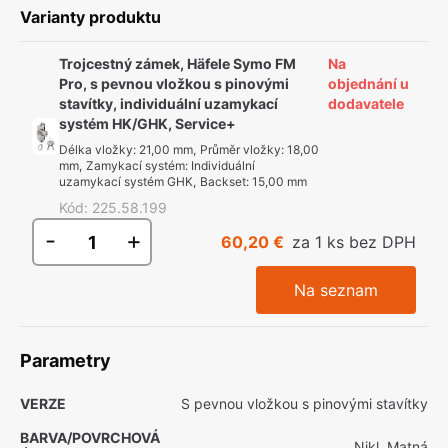
Varianty produktu
Trojcestný zámek, Häfele Symo FM
Na
Pro, s pevnou vložkou s pinovými
objednání u
stavítky, individuální uzamykací
dodavatele
systém HK/GHK, Service+
Délka vložky
:
21,00 mm
,
Průměr vložky
:
18,00
mm
,
Zamykací systém
:
Individuální
uzamykací systém GHK
,
Backset
:
15,00 mm
Kód
:
225.58.199
-
+
60,20 €
za 1 ks bez DPH
Na seznam
Parametry
VERZE
S pevnou vložkou s pinovými stavítky
BARVA/POVRCHOVÁ
Nikl, Matná