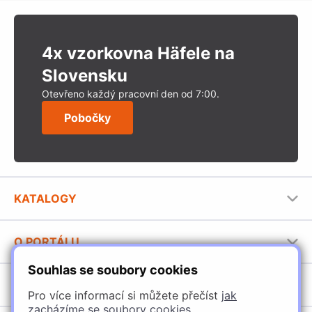
4x vzorkovna Häfele na
Slovensku
Otevřeno každý pracovní den od 7:00.
Pobočky
KATALOGY
Nábytkové kování Häfele
O PORTÁLU
Stavební katalog Häfele
Souhlas se soubory cookies
Provozovatel portálu
Brožury Häfele
SORTIMENT
Pro více informací si můžete přečíst
jak
Jak používat portál
zacházíme se soubory cookies