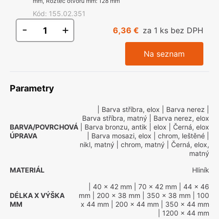
mm
,
Rozteč otvorů mm
:
128 mm
Kód
:
155.02.351
-
+
6,36 €
za 1 ks bez DPH
Na seznam
Parametry
| Barva stříbra, elox
| Barva nerez
|
Barva stříbra, matný
| Barva nerez, elox
BARVA/POVRCHOVÁ
| Barva bronzu, antik
| elox
| Černá, elox
ÚPRAVA
| Barva mosazi, elox
| chrom, leštěné
|
nikl, matný
| chrom, matný
| Černá, elox,
matný
MATERIÁL
Hliník
| 40 x 42 mm
| 70 x 42 mm
| 44 x 46
DÉLKA X VÝŠKA
mm
| 200 x 38 mm
| 350 x 38 mm
| 100
MM
x 44 mm
| 200 x 44 mm
| 350 x 44 mm
| 1200 x 44 mm