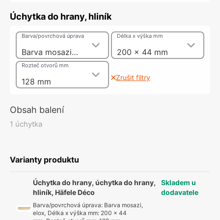
Úchytka do hrany, hliník
Barva/povrchová úprava
Délka x výška mm
Barva mosazi, elox
200 x 44 mm
Rozteč otvorů mm
Zrušit filtry
128 mm
Obsah balení
1 úchytka
Varianty produktu
Úchytka do hrany, úchytka do hrany,
Skladem u
hliník, Häfele Déco
dodavatele
Barva/povrchová úprava
:
Barva mosazi,
elox
,
Délka x výška mm
:
200 x 44