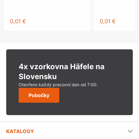
0,01 €
0,01 €
4x vzorkovna Häfele na
Slovensku
Otevřeno každý pracovní den od 7:00.
Pobočky
KATALOGY