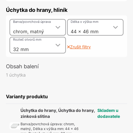
Úchytka do hrany, hliník
Barva/povrchová úprava
Délka x výška mm
chrom, matný
44 x 46 mm
Rozteč otvorů mm
Zrušit filtry
32 mm
Obsah balení
1 úchytka
Varianty produktu
Úchytka do hrany, Úchytka do hrany,
Skladem u
zinková slitina
dodavatele
Barva/povrchová úprava
:
chrom,
matný
,
Délka x výška mm
:
44 x 46