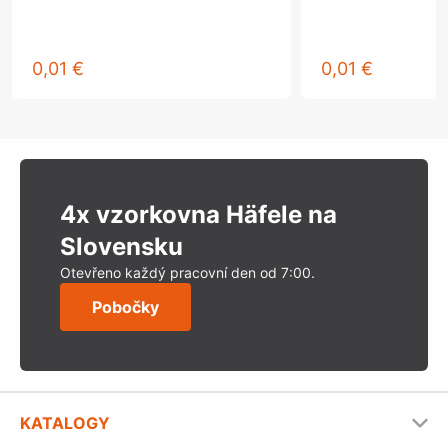
0,01 €
0,01 €
4x vzorkovna Häfele na
Slovensku
Otevřeno každý pracovní den od 7:00.
Pobočky
KATALOGY