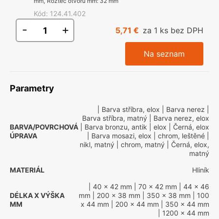
mm
,
Rozteč otvorů mm
:
32 mm
Kód
:
124.41.402
-
+
5,71 €
za 1 ks bez DPH
Na seznam
Parametry
| Barva stříbra, elox
| Barva nerez
|
Barva stříbra, matný
| Barva nerez, elox
BARVA/POVRCHOVÁ
| Barva bronzu, antik
| elox
| Černá, elox
ÚPRAVA
| Barva mosazi, elox
| chrom, leštěné
|
nikl, matný
| chrom, matný
| Černá, elox,
matný
MATERIÁL
Hliník
| 40 x 42 mm
| 70 x 42 mm
| 44 x 46
DÉLKA X VÝŠKA
mm
| 200 x 38 mm
| 350 x 38 mm
| 100
MM
x 44 mm
| 200 x 44 mm
| 350 x 44 mm
| 1200 x 44 mm