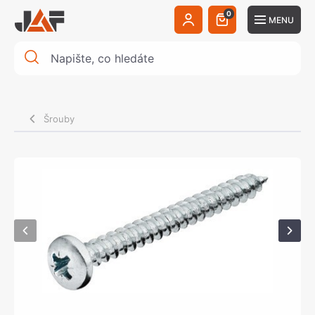
0
MENU
Šrouby