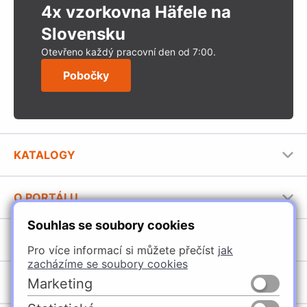
4x vzorkovna Häfele na
Slovensku
Otevřeno každý pracovní den od 7:00.
Pobočky
KATALOGY
Nábytkové kování Häfele
O PORTÁLU
Stavební katalog Häfele
Souhlas se soubory cookies
Provozovatel portálu
Brožury Häfele
SORTIMENT
Jak používat portál
Pro více informací si můžete přečíst
jak
zacházíme se soubory cookies
Úchytky
POBOČKY
Marketing
Nábytkové kování