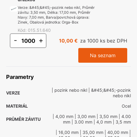
Verze
:
&#45;&#45;-pozink nebo nikl
,
Průměr
závitu
:
3,50 mm
,
Délka
:
17,00 mm
,
Průměr
hlavy
:
7,00 mm
,
Barva/povrchová úprava
:
Zinek
,
Obalová jednotka
:
Orga-Box
Kód
:
015.51.640
-
+
10,00 €
za 1000 ks bez DPH
Na seznam
Parametry
| pozink nebo nikl
| &#45;&#45;-pozink
VERZE
nebo nikl
MATERIÁL
Ocel
| 4,00 mm
| 3,00 mm
| 3,50 mm
| 4.00
PRŮMĚR ZÁVITU
mm
| 3.00 mm
| 4,0 mm
| 3,5 mm
| 16,00 mm
| 35,00 mm
| 40,00 mm
|