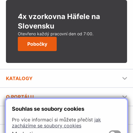
4x vzorkovna Häfele na
Slovensku
Otevřeno každý pracovní den od 7:00.
Pobočky
KATALOGY
Nábytkové kování Häfele
O PORTÁLU
Stavební katalog Häfele
Souhlas se soubory cookies
Provozovatel portálu
Brožury Häfele
SORTIMENT
Jak používat portál
Pro více informací si můžete přečíst
jak
zacházíme se soubory cookies
Úchytky