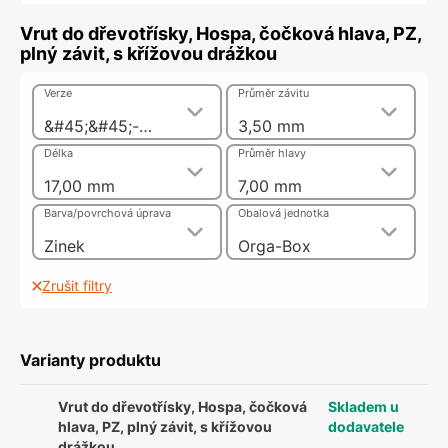
Vrut do dřevotřísky, Hospa, čočková hlava, PZ,
plný závit, s křížovou drážkou
Verze
Průměr závitu
&#45;&#45;-pozink nebo nikl
3,50 mm
Délka
Průměr hlavy
17,00 mm
7,00 mm
Barva/povrchová úprava
Obalová jednotka
Zinek
Orga-Box
Zrušit filtry
Varianty produktu
Vrut do dřevotřísky, Hospa, čočková
Skladem u
hlava, PZ, plný závit, s křížovou
dodavatele
drážkou