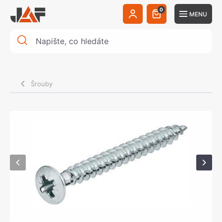
0
MENU
Šrouby