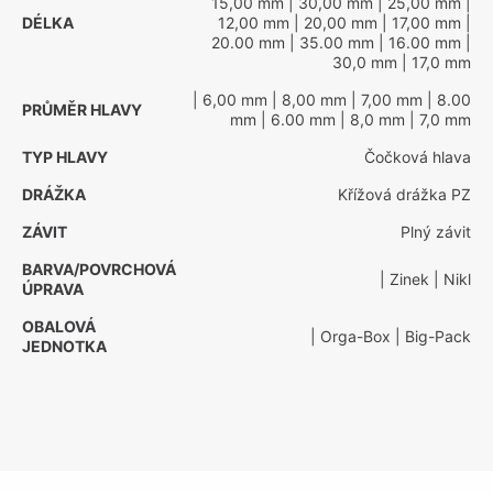
15,00 mm
| 30,00 mm
| 25,00 mm
|
DÉLKA
12,00 mm
| 20,00 mm
| 17,00 mm
|
20.00 mm
| 35.00 mm
| 16.00 mm
|
30,0 mm
| 17,0 mm
| 6,00 mm
| 8,00 mm
| 7,00 mm
| 8.00
PRŮMĚR HLAVY
mm
| 6.00 mm
| 8,0 mm
| 7,0 mm
TYP HLAVY
Čočková hlava
DRÁŽKA
Křížová drážka PZ
ZÁVIT
Plný závit
BARVA/POVRCHOVÁ
| Zinek
| Nikl
ÚPRAVA
OBALOVÁ
| Orga-Box
| Big-Pack
JEDNOTKA