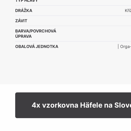
TYP HLAVY
DRÁŽKA
Kř
ZÁVIT
BARVA/POVRCHOVÁ
ÚPRAVA
OBALOVÁ JEDNOTKA
| Orga
4x vzorkovna Häfele na Slo