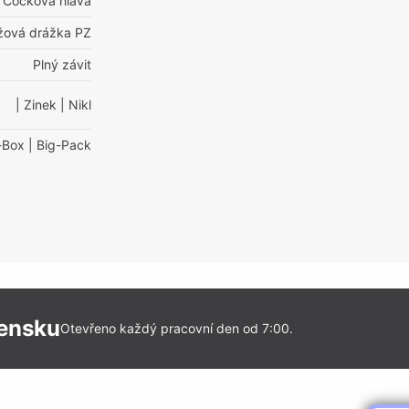
Čočková hlava
ížová drážka PZ
Plný závit
| Zinek
| Nikl
-Box
| Big-Pack
vensku
Otevřeno každý pracovní den od 7:00.