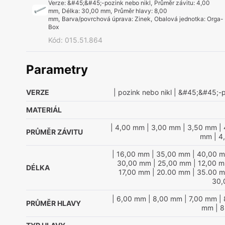
Verze
:
&#45;&#45;-pozink nebo nikl
,
Průměr závitu
:
4,00
mm
,
Délka
:
30,00 mm
,
Průměr hlavy
:
8,00
mm
,
Barva/povrchová úprava
:
Zinek
,
Obalová jednotka
:
Orga-
Box
Kód
:
015.51.864
Parametry
VERZE
| pozink nebo nikl
| &#45;&#45;-p
MATERIÁL
| 4,00 mm
| 3,00 mm
| 3,50 mm
| 
PRŮMĚR ZÁVITU
mm
| 4
| 16,00 mm
| 35,00 mm
| 40,00 
30,00 mm
| 25,00 mm
| 12,00 
DÉLKA
17,00 mm
| 20.00 mm
| 35.00 
30,
| 6,00 mm
| 8,00 mm
| 7,00 mm
| 
PRŮMĚR HLAVY
mm
| 