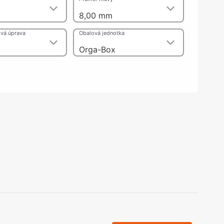
olečka
m
8,00 mm
olové nohy, Nábytkové nohy a
chanismy nastavení
vá úprava
Obalová jednotka
olová kování
bytkové kluzáky a kolečka
Orga-Box