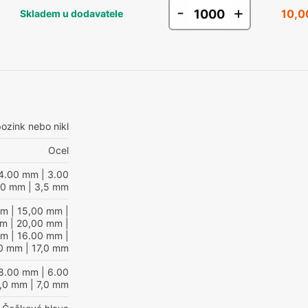
-
+
10,0
Skladem u dodavatele
ozink nebo nikl
Ocel
4.00 mm
| 3.00
,0 mm
| 3,5 mm
mm
| 15,00 mm
|
mm
| 20,00 mm
|
mm
| 16.00 mm
|
0 mm
| 17,0 mm
8.00 mm
| 6.00
8,0 mm
| 7,0 mm