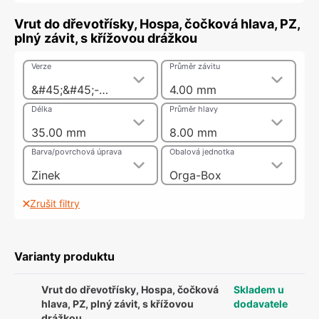
Vrut do dřevotřísky, Hospa, čočková hlava, PZ,
plný závit, s křížovou drážkou
Verze
Průměr závitu
&#45;&#45;-pozink nebo nikl
4.00 mm
Délka
Průměr hlavy
35.00 mm
8.00 mm
Barva/povrchová úprava
Obalová jednotka
Zinek
Orga-Box
Zrušit filtry
Varianty produktu
Vrut do dřevotřísky, Hospa, čočková
Skladem u
hlava, PZ, plný závit, s křížovou
dodavatele
drážkou