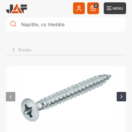
0
MENU
Šrouby