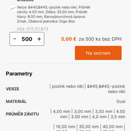
Verze
:
&#45;&#45;-pozink nebo nikl
,
Průměr
závitu
:
4.00 mm
,
Délka
:
35.00 mm
,
Průměr
hlavy
:
8.00 mm
,
Barva/povrchová úprava
:
Zinek
,
Obalová jednotka
:
Orga-Box
Kód
:
015.51.873
-
+
5,00 €
za 500 ks bez DPH
Na seznam
Parametry
| pozink nebo nikl
| &#45;&#45;-pozink
VERZE
nebo nikl
MATERIÁL
Ocel
| 4,00 mm
| 3,00 mm
| 3,50 mm
| 4.00
PRŮMĚR ZÁVITU
mm
| 3.00 mm
| 4,0 mm
| 3,5 mm
| 16,00 mm
| 35,00 mm
| 40,00 mm
|