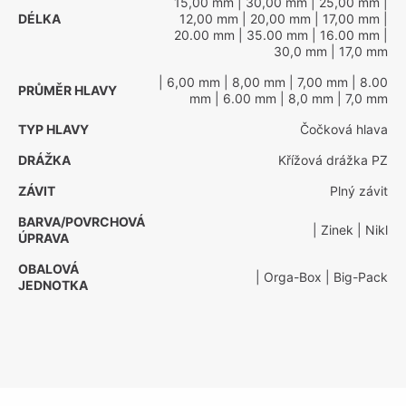
15,00 mm
| 30,00 mm
| 25,00 mm
|
DÉLKA
12,00 mm
| 20,00 mm
| 17,00 mm
|
20.00 mm
| 35.00 mm
| 16.00 mm
|
30,0 mm
| 17,0 mm
| 6,00 mm
| 8,00 mm
| 7,00 mm
| 8.00
PRŮMĚR HLAVY
mm
| 6.00 mm
| 8,0 mm
| 7,0 mm
TYP HLAVY
Čočková hlava
DRÁŽKA
Křížová drážka PZ
ZÁVIT
Plný závit
BARVA/POVRCHOVÁ
| Zinek
| Nikl
ÚPRAVA
OBALOVÁ
| Orga-Box
| Big-Pack
JEDNOTKA