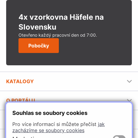
4x vzorkovna Häfele na
Slovensku
Otevřeno každý pracovní den od 7:00.
Pobočky
KATALOGY
Nábytkové kování Häfele
O PORTÁLU
Stavební katalog Häfele
Souhlas se soubory cookies
Provozovatel portálu
Brožury Häfele
SORTIMENT
Jak používat portál
Pro více informací si můžete přečíst
jak
zacházíme se soubory cookies
Úchytky