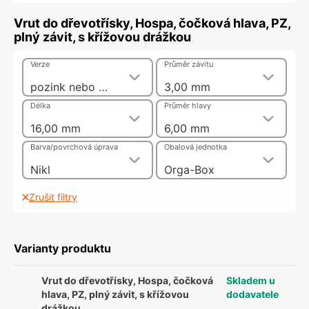
Vrut do dřevotřísky, Hospa, čočková hlava, PZ,
plný závit, s křížovou drážkou
Verze
Průměr závitu
pozink nebo nikl
3,00 mm
Délka
Průměr hlavy
16,00 mm
6,00 mm
Barva/povrchová úprava
Obalová jednotka
Nikl
Orga-Box
Zrušit filtry
Varianty produktu
Vrut do dřevotřísky, Hospa, čočková
Skladem u
hlava, PZ, plný závit, s křížovou
dodavatele
drážkou