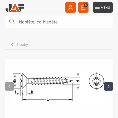
0
MENU
Šrouby