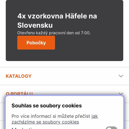
4x vzorkovna Häfele na
Slovensku
Otevřeno každý pracovní den od 7:00.
Pobočky
KATALOGY
Nábytkové kování Häfele
O PORTÁLU
Stavební katalog Häfele
Souhlas se soubory cookies
Provozovatel portálu
Brožury Häfele
SORTIMENT
Jak používat portál
Pro více informací si můžete přečíst
jak
zacházíme se soubory cookies
Úchytky