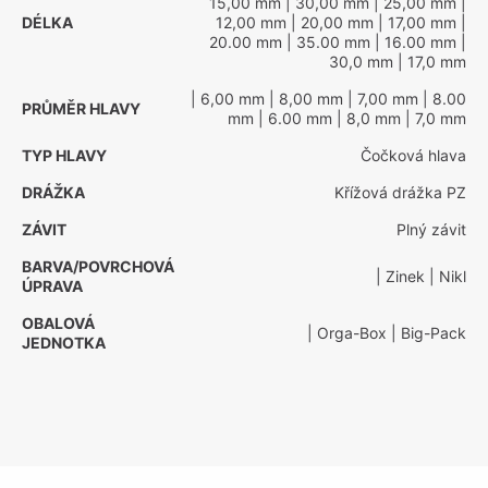
15,00 mm
| 30,00 mm
| 25,00 mm
|
DÉLKA
12,00 mm
| 20,00 mm
| 17,00 mm
|
20.00 mm
| 35.00 mm
| 16.00 mm
|
30,0 mm
| 17,0 mm
| 6,00 mm
| 8,00 mm
| 7,00 mm
| 8.00
PRŮMĚR HLAVY
mm
| 6.00 mm
| 8,0 mm
| 7,0 mm
TYP HLAVY
Čočková hlava
DRÁŽKA
Křížová drážka PZ
ZÁVIT
Plný závit
BARVA/POVRCHOVÁ
| Zinek
| Nikl
ÚPRAVA
OBALOVÁ
| Orga-Box
| Big-Pack
JEDNOTKA