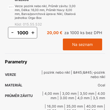
Verze
:
pozink nebo nikl
,
Průměr závitu
:
3,00
mm
,
Délka
:
16,00 mm
,
Průměr hlavy
:
6,00
mm
,
Barva/povrchová úprava
:
Nikl
,
Obalová
jednotka
:
Orga-Box
Kód
:
015.55.532
-
+
20,00 €
za 1000 ks bez DPH
Na seznam
Parametry
| pozink nebo nikl
| &#45;&#45;-pozink
VERZE
nebo nikl
MATERIÁL
Ocel
| 4,00 mm
| 3,00 mm
| 3,50 mm
| 4.00
PRŮMĚR ZÁVITU
mm
| 3.00 mm
| 4,0 mm
| 3,5 mm
| 16,00 mm
| 35,00 mm
| 40,00 mm
|