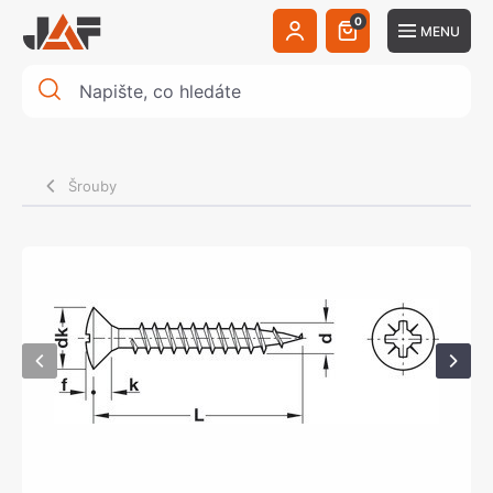
0
MENU
Šrouby