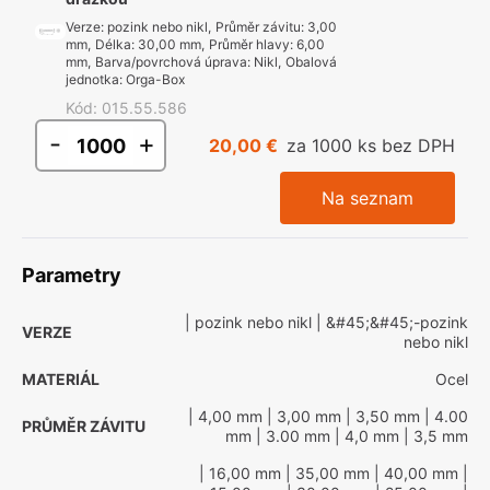
Verze
:
pozink nebo nikl
,
Průměr závitu
:
3,00
mm
,
Délka
:
30,00 mm
,
Průměr hlavy
:
6,00
mm
,
Barva/povrchová úprava
:
Nikl
,
Obalová
jednotka
:
Orga-Box
Kód
:
015.55.586
-
+
20,00 €
za 1000 ks bez DPH
Na seznam
Parametry
| pozink nebo nikl
| &#45;&#45;-pozink
VERZE
nebo nikl
MATERIÁL
Ocel
| 4,00 mm
| 3,00 mm
| 3,50 mm
| 4.00
PRŮMĚR ZÁVITU
mm
| 3.00 mm
| 4,0 mm
| 3,5 mm
| 16,00 mm
| 35,00 mm
| 40,00 mm
|