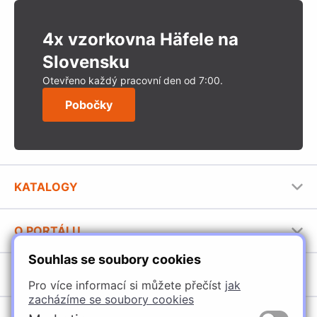
4x vzorkovna Häfele na
Slovensku
Otevřeno každý pracovní den od 7:00.
Pobočky
KATALOGY
Nábytkové kování Häfele
O PORTÁLU
Stavební katalog Häfele
Souhlas se soubory cookies
Provozovatel portálu
Brožury Häfele
SORTIMENT
Jak používat portál
Pro více informací si můžete přečíst
jak
zacházíme se soubory cookies
Úchytky