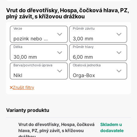
Vrut do dřevotřísky, Hospa, čočková hlava, PZ,
plný závit, s křížovou drážkou
Verze
Průměr závitu
pozink nebo nikl
3,00 mm
Délka
Průměr hlavy
30,00 mm
6,00 mm
Barva/povrchová úprava
Obalová jednotka
Nikl
Orga-Box
Zrušit filtry
Varianty produktu
Vrut do dřevotřísky, Hospa, čočková
Skladem u
hlava, PZ, plný závit, s křížovou
dodavatele
drážkou