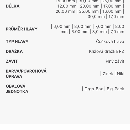
15,00 mm
| 30,00 mm
| 25,00 mm
|
DÉLKA
12,00 mm
| 20,00 mm
| 17,00 mm
|
20.00 mm
| 35.00 mm
| 16.00 mm
|
30,0 mm
| 17,0 mm
| 6,00 mm
| 8,00 mm
| 7,00 mm
| 8.00
PRŮMĚR HLAVY
mm
| 6.00 mm
| 8,0 mm
| 7,0 mm
TYP HLAVY
Čočková hlava
DRÁŽKA
Křížová drážka PZ
ZÁVIT
Plný závit
BARVA/POVRCHOVÁ
| Zinek
| Nikl
ÚPRAVA
OBALOVÁ
| Orga-Box
| Big-Pack
JEDNOTKA