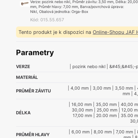
Verze
:
pozink nebo nikl
,
Průměr závitu
:
3,50 mm
,
Délka
:
20,0
mm
,
Průměr hlavy
:
7,00 mm
,
Barva/povrchová úprava
:
Nikl
,
Obalová jednotka
:
Orga-Box
Kód
:
015.55.657
Tento produkt je k dispozici na
Online-Shopu JAF
Parametry
VERZE
| pozink nebo nikl
| &#45;&#45;-p
MATERIÁL
| 4,00 mm
| 3,00 mm
| 3,50 mm
| 
PRŮMĚR ZÁVITU
mm
| 4
| 16,00 mm
| 35,00 mm
| 40,00 
30,00 mm
| 25,00 mm
| 12,00 
DÉLKA
17,00 mm
| 20.00 mm
| 35.00 
30,
| 6,00 mm
| 8,00 mm
| 7,00 mm
| 
PRŮMĚR HLAVY
mm
| 