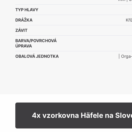
TYP HLAVY
DRÁŽKA
Kř
ZÁVIT
BARVA/POVRCHOVÁ
ÚPRAVA
OBALOVÁ JEDNOTKA
| Orga
4x vzorkovna Häfele na Slo