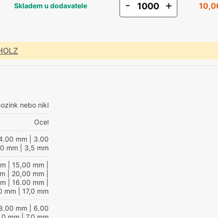
-
+
0
10,0
Skladem u dodavatele
 HOLZ
ozink nebo nikl
Ocel
4.00 mm
| 3.00
,0 mm
| 3,5 mm
mm
| 15,00 mm
|
mm
| 20,00 mm
|
mm
| 16.00 mm
|
0 mm
| 17,0 mm
8.00 mm
| 6.00
8,0 mm
| 7,0 mm