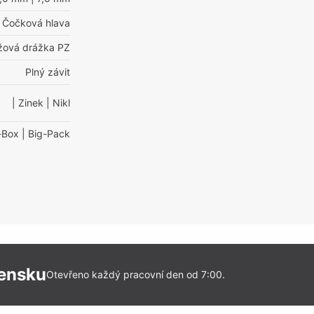
Čočková hlava
ížová drážka PZ
Plný závit
| Zinek
| Nikl
-Box
| Big-Pack
vensku
Otevřeno každý pracovní den od 7:00.