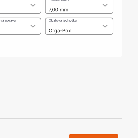
olečka
m
7,00 mm
olové nohy, Nábytkové nohy a
chanismy nastavení
vá úprava
Obalová jednotka
olová kování
bytkové kluzáky a kolečka
Orga-Box