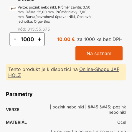
Verze
:
pozink nebo nikl
,
Průměr závitu
:
3,50
mm
,
Délka
:
25,00 mm
,
Průměr hlavy
:
7,00
mm
,
Barva/povrchová úprava
:
Nikl
,
Obalová
jednotka
:
Orga-Box
Kód
:
015.55.675
-
+
10,00 €
za 1000 ks bez DPH
Na seznam
Tento produkt je k dispozici na
Online-Shopu JAF
HOLZ
Parametry
| pozink nebo nikl
| &#45;&#45;-pozink
VERZE
nebo nikl
MATERIÁL
Ocel