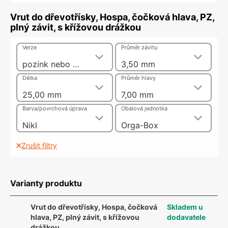
Vrut do dřevotřísky, Hospa, čočková hlava, PZ,
plný závit, s křížovou drážkou
Verze
Průměr závitu
pozink nebo nikl
3,50 mm
Délka
Průměr hlavy
25,00 mm
7,00 mm
Barva/povrchová úprava
Obalová jednotka
Nikl
Orga-Box
Zrušit filtry
Varianty produktu
Vrut do dřevotřísky, Hospa, čočková
Skladem u
hlava, PZ, plný závit, s křížovou
dodavatele
drážkou