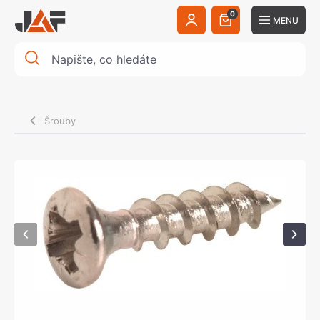
0
MENU
Šrouby