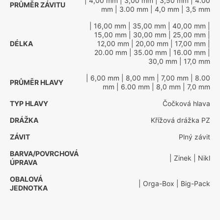
| 4,00 mm
| 3,00 mm
| 3,50 mm
| 4.00
PRŮMĚR ZÁVITU
mm
| 3.00 mm
| 4,0 mm
| 3,5 mm
| 16,00 mm
| 35,00 mm
| 40,00 mm
|
15,00 mm
| 30,00 mm
| 25,00 mm
|
DÉLKA
12,00 mm
| 20,00 mm
| 17,00 mm
|
20.00 mm
| 35.00 mm
| 16.00 mm
|
30,0 mm
| 17,0 mm
| 6,00 mm
| 8,00 mm
| 7,00 mm
| 8.00
PRŮMĚR HLAVY
mm
| 6.00 mm
| 8,0 mm
| 7,0 mm
TYP HLAVY
Čočková hlava
DRÁŽKA
Křížová drážka PZ
ZÁVIT
Plný závit
BARVA/POVRCHOVÁ
| Zinek
| Nikl
ÚPRAVA
OBALOVÁ
| Orga-Box
| Big-Pack
JEDNOTKA