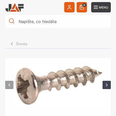
0
MENU
Šrouby