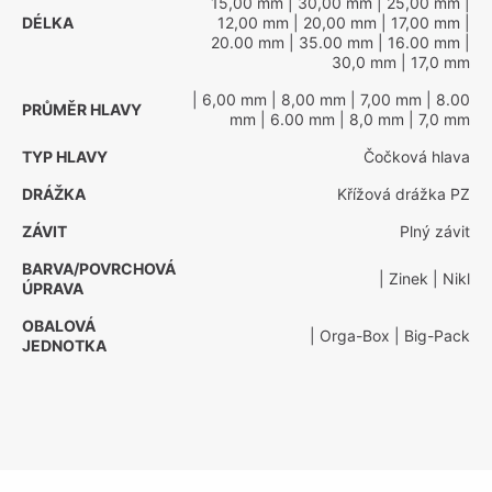
15,00 mm
| 30,00 mm
| 25,00 mm
|
DÉLKA
12,00 mm
| 20,00 mm
| 17,00 mm
|
20.00 mm
| 35.00 mm
| 16.00 mm
|
30,0 mm
| 17,0 mm
| 6,00 mm
| 8,00 mm
| 7,00 mm
| 8.00
PRŮMĚR HLAVY
mm
| 6.00 mm
| 8,0 mm
| 7,0 mm
TYP HLAVY
Čočková hlava
DRÁŽKA
Křížová drážka PZ
ZÁVIT
Plný závit
BARVA/POVRCHOVÁ
| Zinek
| Nikl
ÚPRAVA
OBALOVÁ
| Orga-Box
| Big-Pack
JEDNOTKA