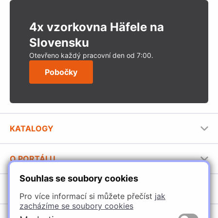
4x vzorkovna Häfele na
Slovensku
Otevřeno každý pracovní den od 7:00.
Pobočky
KATALOGY
Nábytkové kování Häfele
O PORTÁLU
Stavební katalog Häfele
Souhlas se soubory cookies
Provozovatel portálu
Brožury Häfele
SORTIMENT
Jak používat portál
Pro více informací si můžete přečíst
jak
zacházíme se soubory cookies
Úchytky