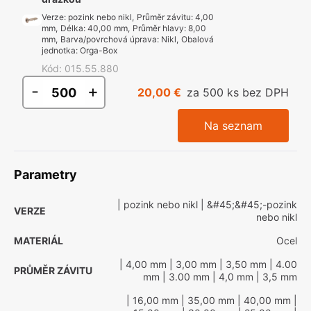
Verze
:
pozink nebo nikl
,
Průměr závitu
:
4,00
mm
,
Délka
:
40,00 mm
,
Průměr hlavy
:
8,00
mm
,
Barva/povrchová úprava
:
Nikl
,
Obalová
jednotka
:
Orga-Box
Kód
:
015.55.880
-
+
20,00 €
za 500 ks bez DPH
Na seznam
Parametry
| pozink nebo nikl
| &#45;&#45;-pozink
VERZE
nebo nikl
MATERIÁL
Ocel
| 4,00 mm
| 3,00 mm
| 3,50 mm
| 4.00
PRŮMĚR ZÁVITU
mm
| 3.00 mm
| 4,0 mm
| 3,5 mm
| 16,00 mm
| 35,00 mm
| 40,00 mm
|