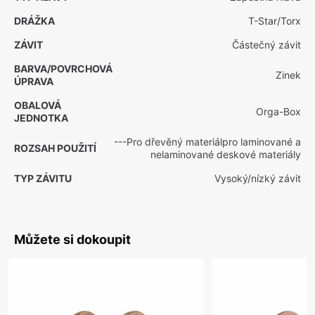
DRÁŽKA
T-Star/Torx
ZÁVIT
Částečný závit
BARVA/POVRCHOVÁ
Zinek
ÚPRAVA
OBALOVÁ
Orga-Box
JEDNOTKA
---Pro dřevěný materiálpro laminované a
ROZSAH POUŽITÍ
nelaminované deskové materiály
TYP ZÁVITU
Vysoký/nízký závit
Můžete si dokoupit