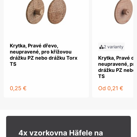
Krytka, Pravé dřevo,
2 varianty
neupravené, pro křížovou
drážku PZ nebo drážku Torx
Krytka, Pravé dř
TS
neupravené, pro
drážku PZ nebo
TS
0,25 €
Od
0,21 €
4x vzorkovna Häfele na