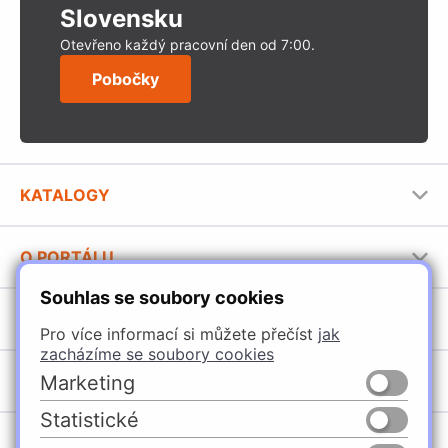
Slovensku
Otevřeno každý pracovní den od 7:00.
Pobočky
KATALOGY
Nábytkové kování Häfele
O PORTÁLU
Stavební katalog Häfele
Souhlas se soubory cookies
Provozovatel portálu
Brožury Häfele
SORTIMENT
Jak používat portál
Pro více informací si můžete přečíst
jak
zacházíme se soubory cookies
Úchytky
POBOČKY
Marketing
Nábytkové kování
Statistické
Špačince
Vybavení kuchyní