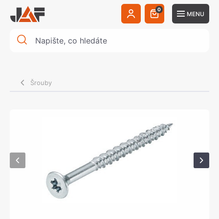
0
MENU
Šrouby