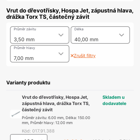
Vrut do dřevotřísky, Hospa Jet, zápustná hlava,
drážka Torx TS, částečný závit
Průměr závitu
Délka
3,50 mm
40,00 mm
Průměr hlavy
Zrušit filtry
7,00 mm
Varianty produktu
Vrut do dřevotřísky, Hospa Jet,
Skladem u
zápustná hlava, drážka Torx TS,
dodavatele
částečný závit
Průměr závitu
:
6.00 mm
,
Délka
:
150.00
mm
,
Průměr hlavy
:
12.00 mm
Kód
:
017.91.388