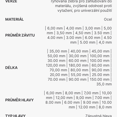
VERZE
rýhovaná žebra pro zahlubování do
materiálu, zvýšená odolnost proti
vytažení, pro univerzální použití
MATERIÁL
Ocel
| 6,00 mm
| 4,00 mm
| 3,00 mm
| 5,00
mm
| 3,50 mm
| 4,50 mm
| 3.50 mm
|
PRŮMĚR ZÁVITU
4.00 mm
| 3.00 mm
| 6.00 mm
| 4.50
mm
| 5.00 mm
| 4,0 mm
| 35,00 mm
| 40,00 mm
| 45,00 mm
|
50,00 mm
| 30,00 mm
| 100,00 mm
|
30.00 mm
| 60.00 mm
| 100.00 mm
|
120,00 mm
| 180,00 mm
| 60,00 mm
|
DÉLKA
70,00 mm
| 80,00 mm
| 90,00 mm
|
20,00 mm
| 55,00 mm
| 25.00 mm
|
70.00 mm
| 90.00 mm
| 150.00 mm
|
35,0 mm
| 6,00 mm
| 8,00 mm
| 7,00 mm
| 10,00
mm
| 12,00 mm
| 9,00 mm
| 7.00 mm
|
PRŮMĚR HLAVY
8.00 mm
| 6.00 mm
| 9.00 mm
| 10.00
mm
| 12.00 mm
| 8,0 mm
TYP HLAVY
Zápustná hlava