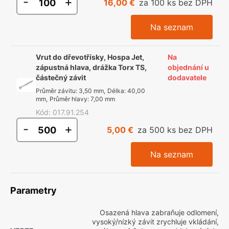
-
+
16,00 €
za 100 ks bez DPH
Na seznam
Vrut do dřevotřísky, Hospa Jet,
Na
zápustná hlava, drážka Torx TS,
objednání u
částečný závit
dodavatele
Průměr závitu
:
3,50 mm
,
Délka
:
40,00
mm
,
Průměr hlavy
:
7,00 mm
Kód
:
017.91.254
-
+
5,00 €
za 500 ks bez DPH
Na seznam
Parametry
Osazená hlava zabraňuje odlomení,
vysoký/nízký závit zrychluje vkládání,