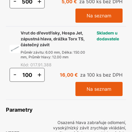
-
+
5,00 €
za 500 ks bez DPH
Na seznam
Vrut do dřevotřísky, Hospa Jet,
Skladem u
zápustná hlava, drážka Torx TS,
dodavatele
částečný závit
Průměr závitu
:
6.00 mm
,
Délka
:
150.00
mm
,
Průměr hlavy
:
12.00 mm
Kód
:
017.91.388
-
+
16,00 €
za 100 ks bez DPH
Na seznam
Parametry
Osazená hlava zabraňuje odlomení,
vysoký/nízký závit zrychluje vkládání,