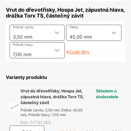
Vrut do dřevotřísky, Hospa Jet, zápustná hlava,
drážka Torx TS, částečný závit
Průměr závitu
Délka
3,50 mm
45,00 mm
Průměr hlavy
Zrušit filtry
7,00 mm
Varianty produktu
Vrut do dřevotřísky, Hospa Jet,
Skladem u
zápustná hlava, drážka Torx TS,
dodavatele
částečný závit
Průměr závitu
:
3,50 mm
,
Délka
:
45,00
mm
,
Průměr hlavy
:
7,00 mm
Kód
:
017.91.255