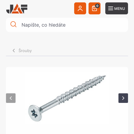
0
MENU
Šrouby