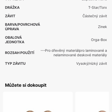
DRÁŽKA
T-Star/Torx
ZÁVIT
Částečný závit
BARVA/POVRCHOVÁ
Zinek
ÚPRAVA
OBALOVÁ
Orga-Box
JEDNOTKA
---Pro dřevěný materiálpro laminované a
ROZSAH POUŽITÍ
nelaminované deskové materiály
TYP ZÁVITU
Vysoký/nízký závit
Můžete si dokoupit