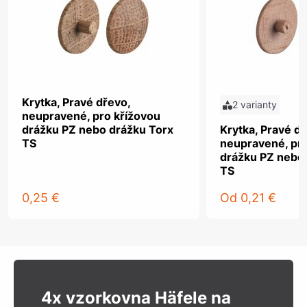
Krytka, Pravé dřevo,
2 varianty
neupravené, pro křížovou
drážku PZ nebo drážku Torx
Krytka, Pravé dř
TS
neupravené, pro
drážku PZ nebo
TS
0,25 €
Od
0,21 €
4x vzorkovna Häfele na