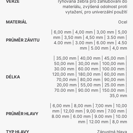
VERZE
rýhovaná žebra pro zahlubování do
materiálu, zvýšená odolnost proti
vytažení, pro univerzální použití
MATERIÁL
Ocel
| 6,00 mm
| 4,00 mm
| 3,00 mm
| 5,00
mm
| 3,50 mm
| 4,50 mm
| 3.50 mm
|
PRŮMĚR ZÁVITU
4.00 mm
| 3.00 mm
| 6.00 mm
| 4.50
mm
| 5.00 mm
| 4,0 mm
| 35,00 mm
| 40,00 mm
| 45,00 mm
|
50,00 mm
| 30,00 mm
| 100,00 mm
|
30.00 mm
| 60.00 mm
| 100.00 mm
|
120,00 mm
| 180,00 mm
| 60,00 mm
|
DÉLKA
70,00 mm
| 80,00 mm
| 90,00 mm
|
20,00 mm
| 55,00 mm
| 25.00 mm
|
70.00 mm
| 90.00 mm
| 150.00 mm
|
35,0 mm
| 6,00 mm
| 8,00 mm
| 7,00 mm
| 10,00
mm
| 12,00 mm
| 9,00 mm
| 7.00 mm
|
PRŮMĚR HLAVY
8.00 mm
| 6.00 mm
| 9.00 mm
| 10.00
mm
| 12.00 mm
| 8,0 mm
TYP HLAVY
Zápustná hlava