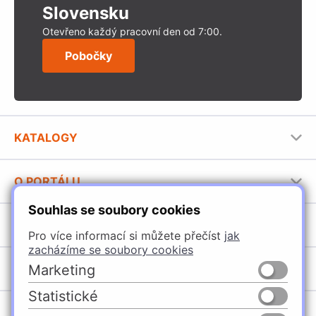
Slovensku
Otevřeno každý pracovní den od 7:00.
Pobočky
KATALOGY
Nábytkové kování Häfele
O PORTÁLU
Stavební katalog Häfele
Souhlas se soubory cookies
Provozovatel portálu
Brožury Häfele
SORTIMENT
Jak používat portál
Pro více informací si můžete přečíst
jak
zacházíme se soubory cookies
Úchytky
POBOČKY
Marketing
Nábytkové kování
Statistické
Špačince
Vybavení kuchyní