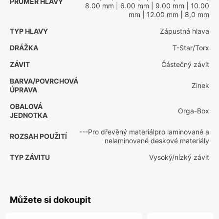
PRŮMĚR HLAVY
8.00 mm
| 6.00 mm
| 9.00 mm
| 10.00
mm
| 12.00 mm
| 8,0 mm
TYP HLAVY
Zápustná hlava
DRÁŽKA
T-Star/Torx
ZÁVIT
Částečný závit
BARVA/POVRCHOVÁ
Zinek
ÚPRAVA
OBALOVÁ
Orga-Box
JEDNOTKA
---Pro dřevěný materiálpro laminované a
ROZSAH POUŽITÍ
nelaminované deskové materiály
TYP ZÁVITU
Vysoký/nízký závit
Můžete si dokoupit