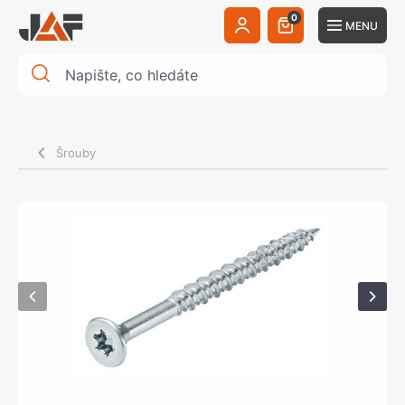
0
MENU
Šrouby