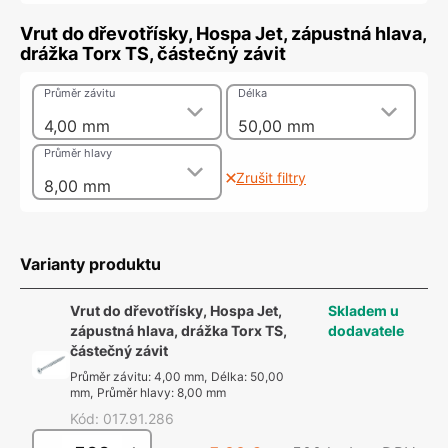
Vrut do dřevotřísky, Hospa Jet, zápustná hlava,
drážka Torx TS, částečný závit
Průměr závitu
Délka
4,00 mm
50,00 mm
Průměr hlavy
Zrušit filtry
8,00 mm
Varianty produktu
Vrut do dřevotřísky, Hospa Jet,
Skladem u
zápustná hlava, drážka Torx TS,
dodavatele
částečný závit
Průměr závitu
:
4,00 mm
,
Délka
:
50,00
mm
,
Průměr hlavy
:
8,00 mm
Kód
:
017.91.286