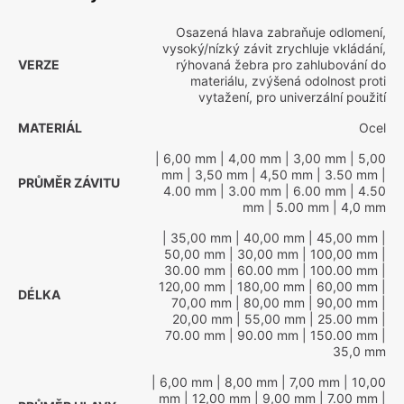
Osazená hlava zabraňuje odlomení,
vysoký/nízký závit zrychluje vkládání,
VERZE
rýhovaná žebra pro zahlubování do
materiálu, zvýšená odolnost proti
vytažení, pro univerzální použití
MATERIÁL
Ocel
| 6,00 mm
| 4,00 mm
| 3,00 mm
| 5,00
mm
| 3,50 mm
| 4,50 mm
| 3.50 mm
|
PRŮMĚR ZÁVITU
4.00 mm
| 3.00 mm
| 6.00 mm
| 4.50
mm
| 5.00 mm
| 4,0 mm
| 35,00 mm
| 40,00 mm
| 45,00 mm
|
50,00 mm
| 30,00 mm
| 100,00 mm
|
30.00 mm
| 60.00 mm
| 100.00 mm
|
120,00 mm
| 180,00 mm
| 60,00 mm
|
DÉLKA
70,00 mm
| 80,00 mm
| 90,00 mm
|
20,00 mm
| 55,00 mm
| 25.00 mm
|
70.00 mm
| 90.00 mm
| 150.00 mm
|
35,0 mm
| 6,00 mm
| 8,00 mm
| 7,00 mm
| 10,00
mm
| 12,00 mm
| 9,00 mm
| 7.00 mm
|