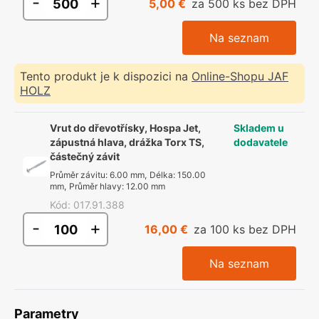
-
+
5,00 €
za 500 ks bez DPH
Na seznam
Tento produkt je k dispozici na
Online-Shopu JAF
HOLZ
Vrut do dřevotřísky, Hospa Jet,
Skladem u
zápustná hlava, drážka Torx TS,
dodavatele
částečný závit
Průměr závitu
:
6.00 mm
,
Délka
:
150.00
mm
,
Průměr hlavy
:
12.00 mm
Kód
:
017.91.388
-
+
16,00 €
za 100 ks bez DPH
Na seznam
Parametry