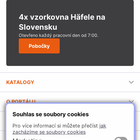
4x vzorkovna Häfele na
Slovensku
Otevřeno každý pracovní den od 7:00.
Pobočky
KATALOGY
Nábytkové kování Häfele
O PORTÁLU
Stavební katalog Häfele
Souhlas se soubory cookies
Provozovatel portálu
Brožury Häfele
SORTIMENT
Jak používat portál
Pro více informací si můžete přečíst
jak
zacházíme se soubory cookies
Úchytky